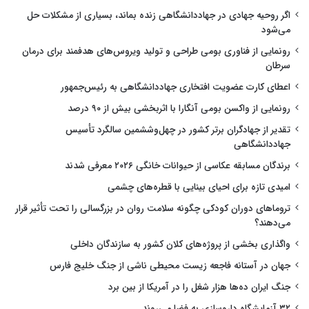
اگر روحیه جهادی در جهاددانشگاهی زنده بماند، بسیاری از مشکلات حل
می‌شود
رونمایی از فناوری بومی طراحی و تولید ویروس‌های هدفمند برای درمان
سرطان
اعطای کارت عضویت افتخاری جهاددانشگاهی به رئیس‌جمهور
رونمایی از واکسن بومی آنگارا با اثربخشی بیش از ۹۰ درصد
تقدیر از جهادگران برتر کشور در چهل‌وششمین سالگرد تأسیس
جهاددانشگاهی
برندگان مسابقه عکاسی از حیوانات خانگی ۲۰۲۶ معرفی شدند
امیدی تازه برای احیای بینایی با قطره‌های چشمی
تروماهای دوران کودکی چگونه سلامت روان در بزرگسالی را تحت تأثیر قرار
می‌دهند؟
واگذاری بخشی از پروژه‌های کلان کشور به سازندگان داخلی
جهان در آستانه فاجعه زیست محیطی ناشی از جنگ خلیج فارس
جنگ ایران ده‌ها هزار شغل را در آمریکا از بین برد
۳۲ آزمایشگاه داروسازی به فضا می‌روند