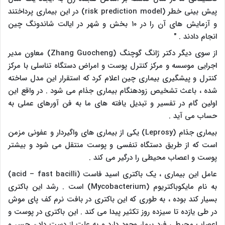
پیش بینی خطر (
risk prediction model
) در این بیماری پرداختند
و آزمایش های آن را در ۱۰ بخش و شهر در ایالت شاندونگ چین
انجام دادند . "
از سوی دیگر دکتر ژانگ گوچنگ (
Zhang Guocheng
) معاون مدیر
اجرایی موسسه و مرکز کنترل پوست و امراض دستگاه تناسلی با مرکز
کنترل و پیشگیری بیماری چین اعلام کرد که استقرار این مدل ساخته
شده ، باعث تشخیص زودهنگام بیماری جذام می شود . در واقع این
اولین گام در تفسیر و تبدیل یافته های ما به فن آورهای عملی به
حساب می آید .
بیماری جذام (
Leprosy
) یکی از بیماری‌ های واگیردار و عفونی مزمن
است که از طریق دستگاه تنفسی و پوست منتقل می ‌شود و بیشتر
پوست و اعصاب محیطی را درگیر می‌ کند .
عامل این بیماری ، یک باکتری اسید فاست (
acid – fast bacilli
)
به نام مایکوباکتریوم (
Mycobacterium
) است . رشد این باکتری
بسیار کند بوده ، به طوری که این باکتری در بافت نرم کف پای موش
در طی یازده تا سیزده روز تکثیر پیدا می کند . این باکتری در پوست و
اعصاب محیطی فرد بیمار وجود دارد و به علت از دست دادن حس و