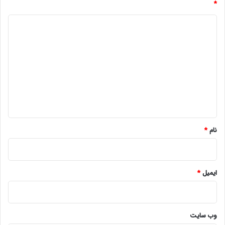
*
د
ی
د
گ
ا
ه
*
نام
*
ایمیل
*
وب‌ سایت