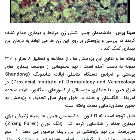
سینا پرس :
دانشمندان چینی شش ژن مرتبط با بیماری جذام کشف
کردند که بررسی و پژوهش بر روی این ژن ها می تواند به درمان این
بیماری کمک کند .
یافته ها و نتایج این پژوهش ها ، از مطالعه و تحقیق ۸ هزار و ۳۱۳
نمونه به دست آمده است . تیم تحقیقاتی از موسسه بیماری های
پوستی و امراض دستگاه تناسلی ایالت شاندونگ (
Shandong
Provincial Institute of Dermatology and Venereology
) در
شرق چین ، با همکاری موسساتی از کشورهای سنگاپور، ایالات متحده
امریکا ، انگلستان و هلند در طول چهار سال تحقیق و پژوهش به
چنین دستاوردهایی دست یافته است .
قابل توجه است که تا کنون ، دانشمندان چینی ۱۸ زمینه ژنتیکی برای
بیماری جذام را شناسایی کرده اند . ژانگ فورن (
Zhang Furen
)
سرپرست این تیم پژوهشی در این رابطه توضیح می دهد : " تیم
تحقیقاتی ما در سال گذشته بر اساس هجده ژن به ایجاد یک مدل