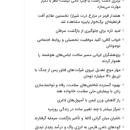
برتری دست راست یا چپ ذاتی نیست؛ مغز با تکرار
مهارت می‌سازد
هشدار قرمز در مزارع ذرت شیراز/ نخستین علائم آفت
قرنطینه‌ای برگ‌خوار پاییزه مشاهده شد
امید تازه برای جلوگیری از بازگشت سرطان
خواب کافی؛ کلید موفقیت تحصیلی و روابط اجتماعی
نوجوانان
پژوهشگران ایرانی مسیر ساخت لباس‌های هوشمند را
هموار کردند
مهار موج تعدیل نیروی شرکت‌های فناور پس از جنگ با
تزریق ۱۴۰ میلیارد تومان
بهبود گسترده شاخص‌های سلامت، رفاه و توانمندسازی
زنان با پیمایش ملی سلامت خانواده هند
راز کاهش وزن ایمن با آمپول‌های لاغری
تمرکز بیشتر با چند تغییر ساده در زندگی روزمره
ناشران میان گرانی کاغذ و تأخیر بازگشت سرمایه گرفتارند
کودهای دامی فارس به انرژی پاک و درآمد پایدار تبدیل