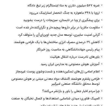
ضربه ۵۶۷ میلیون دلاری به متا؛ اینستاگرام زیر تیغ دادگاه
اروپا با ۳۴۸ ماهواره به جنگ انحصار استارلینک می‌رود
برای پیشگیری از وبا در تابستان، سبزیجات را درست بشویید
مقاومت مالاریا در برابر داروها پیچیده‌تر و نگران‌کننده‌تر شده است
گرانی امنیت سایبری، توسعه مدل جدید اوپن‌ای‌آی را متوقف کرد
کاهش ۲۹ درصدی مصرف انرژی ساختمان‌ها با یک طراحی هوشمند
پیام رئیس جهاددانشگاهی به مناسبت روز خبرنگار
باورهای نادرست درباره انتقال هپاتیت
آموزش هوش مصنوعی به مدارس ایران رسید
اعلام اسامی ژل‌های تسکین‌دهنده و شست‌وشوی پوست غیرمجاز
طراحی پلتفرم هوشمند اکتشاف مواد معدنی مبتنی بر هوش مصنوعی
توسط محقق دانشگاه صنعتی امیرکبیر
چرا مردم اخبار جعلی را باور و بازنشر می‌کنند؟
المپیک فناوری؛ میدان شناسایی استعدادها و اتصال نخبگان به صنعت
نانوسیالات؛ نسل جدید عایق‌های ترانسفورماتور