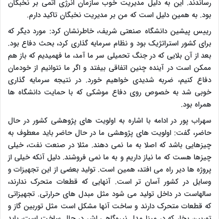
رساندند. این به دلیل مدیریت خوب سازمان انرژی اتمی بر نخبگان
بود. به همین دلیل است که من بر مدیریت نخبگان تاکید دارم.
رییس پیشین دانشگاه صنعتی شریف، خاطرنشان کرد: مورد دیگر که
برای کشور استراتژیک بود و نظام سرمایه گذاری کرد، بحث دفاع بود.
بعد از آن بلایی که در جنگ تحمیلی سر ما آمد، ما فهمیدیم که باز هم
ممکن است در آینده چنین اتفاقی بیفتد و اگر ما نتوانیم از خودمان
دفاع کنیم، ضربه شدیدی خواهیم خورد. در نتیجه سرمایه گذاری
خوبی شد به خصوص روی دفاع موشکی که با حمایت دانشگاه ها
همراه بود.
سهراب پور در ادامه با اشاره به اولویت های پژوهشی کشور در حال
حاضر، گفت: اولویت های پژوهشی ما در حال حاضر باید معطوف به
چیزهایی باشد که اصلا به ما نمی دهند. مثلا در صنعت نفت، خیلی
چیزها هست که ما نیاز داریم و به ما نمی فروشند. دلیل آنکه خیلی از
پروژه ها دیر راه می افتد، همین است. تولید بعضی از این تجهیزات و
وسایل در کشور آسان تر است. آنهایی که قطعات متحرک ندارند،
سالهاست در داخل تولید می شود مثل مبدل های حرارتی. تجهیزاتی
که قطعات متحرک دارند و ساخت آنها مشکل است مثل توربین گاز و
توربین بخار که در مپنا مدل نیروگاهی اش در حال ساخت است، باید