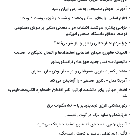
آموزش هوش مصنوعی به مدارس ایران رسید
اعلام اسامی ژل‌های تسکین‌دهنده و شست‌وشوی پوست غیرمجاز
طراحی پلتفرم هوشمند اکتشاف مواد معدنی مبتنی بر هوش مصنوعی
توسط محقق دانشگاه صنعتی امیرکبیر
چرا مردم اخبار جعلی را باور و بازنشر می‌کنند؟
المپیک فناوری؛ میدان شناسایی استعدادها و اتصال نخبگان به صنعت
نانوسیالات؛ نسل جدید عایق‌های ترانسفورماتور
هشدار کمبود داروی هموفیلی و در خطر بودن جان بیماران
آمریکا مدل «دکتری صنعتی» را آزمایش می کند
افتخار جهانی برای دانشمند ایرانی؛ نادر انقطاع «اسطوره الکترومغناطیس»
شد
رکوردشکنی انرژی تجدیدپذیر با ۵۸۰۰ مگاوات برق
غرق‌شدگی؛ سایه مرگ در گرمای تابستان
آمپول لاغری؛ نسخه‌ای که بدون تغذیه خطرناک می‌شود
تأثیر رژیم غذایی پرفیبر بر کاهش افسردگی