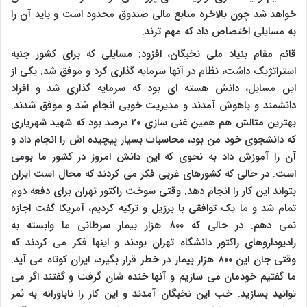
خواهد شد چون بالاخره منابع مالی صندوق محدود است و باید آن را
به مسایلی اختصاص داد که مهم ترند.
قائم مقام بنیاد ملی نخبگان، افزود: مسایلی که برای کشور جنبه
استراتژیک داشت، نظام در آنها سرمایه گذاری کرد و موفق شد. یکی از
این مسایل، دانش هسته ای بود که سرمایه گذاری شد و افراد
دانشمند و باهوش آمدند و مدیریت خوبی انجام شد و موفق شدند.
بهترین مثالش هم همین غنی سازی ۲۰ درصد بود که شهید شهریاری
که دانشجوی خود من بود، محاسبات بسیار پیچیده اش را انجام داد و
آن را آموزش داد به نحوی که این دانش امروز در کشور ما بومی
است. در حالی که کشورهای غربی فکر می کردند که محال است ایران
بتواند این کار را انجام دهد. وقتی سوخت راکتور تهران برای دفعه دوم
تمام شد و ما یک توافقی با برزیل و ترکیه کردیم، آمریکا گفت اجازه
نمی دهم. در حالی که ۸۰۰ هزار بیمار سرطانی ما وابسته به
رادیوداروهای راکتور دانشگاه تهران بودند و اینها فکر می کردند که
وقتی جان این ۸۰۰ هزار بیمار در خطر قرار بگیرد، ایران کوتاه می آید.
ما گفتیم خودمان می سازیم و آنها خنده شان گرفت و گفتند اگر می
توانید بسازید. خب این نخبگان آمدند و این کار را ناباورانه به ثمر