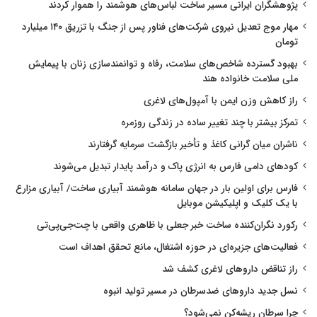
پژوهشگران ایرانی مسیر ساخت لباس‌های هوشمند را هموار کردند
مهار موج تعدیل نیروی شرکت‌های فناور پس از جنگ با تزریق ۱۴۰ میلیارد
تومان
بهبود گسترده شاخص‌های سلامت، رفاه و توانمندسازی زنان با پیمایش
ملی سلامت خانواده هند
راز کاهش وزن ایمن با آمپول‌های لاغری
تمرکز بیشتر با چند تغییر ساده در زندگی روزمره
ناشران میان گرانی کاغذ و تأخیر بازگشت سرمایه گرفتارند
کودهای دامی فارس به انرژی پاک و درآمد پایدار تبدیل می‌شوند
فارس برای اولین بار در جهان سامانه هوشمند آبیاری ساخت/ آبیاری مزارع
با یک کلیک و اپلیکیشن موبایل
رکورد نگران‌کننده ساخت خبر جعلی با ظاهری واقعی با چت‌جی‌پی‌تی
فعالیت‌های جزیره‌ای در حوزه اشتغال، مانع تحقق اهداف است
راز تناقض داروهای لاغری کشف شد
نسل جدید داروهای ضدسرطان در مسیر تولید انبوه
چرا سرطان ریشه‌کن نمی‌شود؟