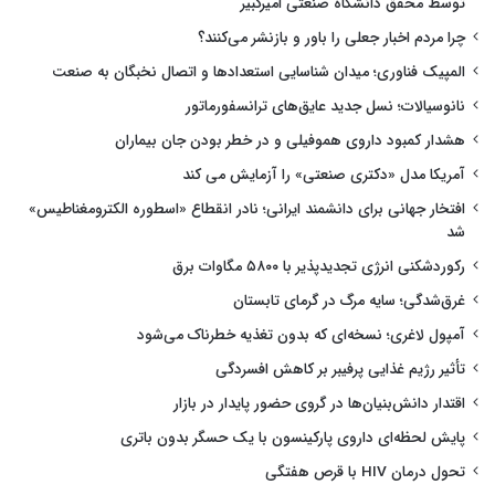
توسط محقق دانشگاه صنعتی امیرکبیر
چرا مردم اخبار جعلی را باور و بازنشر می‌کنند؟
المپیک فناوری؛ میدان شناسایی استعدادها و اتصال نخبگان به صنعت
نانوسیالات؛ نسل جدید عایق‌های ترانسفورماتور
هشدار کمبود داروی هموفیلی و در خطر بودن جان بیماران
آمریکا مدل «دکتری صنعتی» را آزمایش می کند
افتخار جهانی برای دانشمند ایرانی؛ نادر انقطاع «اسطوره الکترومغناطیس»
شد
رکوردشکنی انرژی تجدیدپذیر با ۵۸۰۰ مگاوات برق
غرق‌شدگی؛ سایه مرگ در گرمای تابستان
آمپول لاغری؛ نسخه‌ای که بدون تغذیه خطرناک می‌شود
تأثیر رژیم غذایی پرفیبر بر کاهش افسردگی
اقتدار دانش‌بنیان‌ها در گروی حضور پایدار در بازار
پایش لحظه‌ای داروی پارکینسون با یک حسگر بدون باتری
تحول درمان HIV با قرص هفتگی