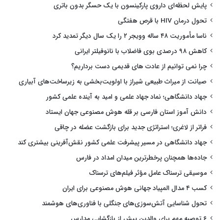
پایش لحظه‌ای داروی پارکینسون با یک حسگر بدون باتری
تحول درمان HIV با قرص هفتگی
ناسا مأموریت ۴۸ ساله وویجر ۲ را یک سال دیگر تمدید کرد
کاهش ۹۸ درصدی بوی فاضلاب با نانوفیلتر ایرانی
چرا نمی توانیم از عادت های قدیمی دست برداریم؟
صیانت از میراث طبیعی شیراز با اولویت‌بخشی به زیرساخت‌های آبیاری
جهاد دانشگاهی؛ نماد جهاد علمی و امید به آینده علمی کشور
دانش آموز استان فارسی بر قله هوش مصنوعی جهان ایستاد
فراتر از لاغری؛ استراتژی جدید برای بازگشت عضله در چاقی
جهاد دانشگاهی در مسیر پیشرفت علمی کشور نقش‌آفرینی بیشتری کند
جاده‌ها همچنان پرخطرترین میدان امداد در فارس
موسیقی ترسناک عامل مؤثر فیلم‌های ترسناک
کسب ۴ مدال المپیاد جهانی هوش مصنوعی برای ایران
تحول شناسایی آتش‌سوزی‌های جنگلی با فناوری‌های هوشمند
۶ توصیه مهم برای والدین پیش از بازگشایی مدارس