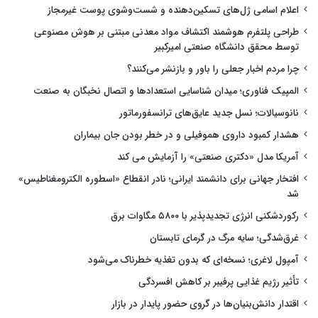
اعلام اسامی ژل‌های تسکین‌دهنده و شست‌وشوی پوست غیرمجاز
طراحی پلتفرم هوشمند اکتشاف مواد معدنی مبتنی بر هوش مصنوعی
توسط محقق دانشگاه صنعتی امیرکبیر
چرا مردم اخبار جعلی را باور و بازنشر می‌کنند؟
المپیک فناوری؛ میدان شناسایی استعدادها و اتصال نخبگان به صنعت
نانوسیالات؛ نسل جدید عایق‌های ترانسفورماتور
هشدار کمبود داروی هموفیلی و در خطر بودن جان بیماران
آمریکا مدل «دکتری صنعتی» را آزمایش می کند
افتخار جهانی برای دانشمند ایرانی؛ نادر انقطاع «اسطوره الکترومغناطیس»
شد
رکوردشکنی انرژی تجدیدپذیر با ۵۸۰۰ مگاوات برق
غرق‌شدگی؛ سایه مرگ در گرمای تابستان
آمپول لاغری؛ نسخه‌ای که بدون تغذیه خطرناک می‌شود
تأثیر رژیم غذایی پرفیبر بر کاهش افسردگی
اقتدار دانش‌بنیان‌ها در گروی حضور پایدار در بازار