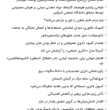
طراحی پلتفرم هوشمند اکتشاف مواد معدنی مبتنی بر هوش مصنوعی
توسط محقق دانشگاه صنعتی امیرکبیر
چرا مردم اخبار جعلی را باور و بازنشر می‌کنند؟
المپیک فناوری؛ میدان شناسایی استعدادها و اتصال نخبگان به صنعت
نانوسیالات؛ نسل جدید عایق‌های ترانسفورماتور
هشدار کمبود داروی هموفیلی و در خطر بودن جان بیماران
آمریکا مدل «دکتری صنعتی» را آزمایش می کند
افتخار جهانی برای دانشمند ایرانی؛ نادر انقطاع «اسطوره الکترومغناطیس»
شد
رکوردشکنی انرژی تجدیدپذیر با ۵۸۰۰ مگاوات برق
غرق‌شدگی؛ سایه مرگ در گرمای تابستان
آمپول لاغری؛ نسخه‌ای که بدون تغذیه خطرناک می‌شود
تأثیر رژیم غذایی پرفیبر بر کاهش افسردگی
اقتدار دانش‌بنیان‌ها در گروی حضور پایدار در بازار
پایش لحظه‌ای داروی پارکینسون با یک حسگر بدون باتری