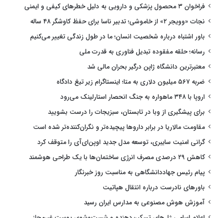
فراخوان ۳ محصول پزشکی و دارویی به دلیل خطرهای کیفی و ایمنی
نجات «وویجر ۲» از خاموشی؛ تدبیر ناسا برای حفظ کاوشگر ۴۸ ساله
باور اشتباه درباره شخصیت انسان؛ ما در طول زندگی تغییر می‌کنیم
رسانه؛ حلقه مفقوده تبدیل فناوری به قدرت ملی
معتبرترین دانشگاه ژاپن درگیر بحران مالی شد
ضربه ۵۶۷ میلیون دلاری به متا؛ اینستاگرام زیر تیغ دادگاه
اروپا با ۳۴۸ ماهواره به جنگ انحصار استارلینک می‌رود
برای پیشگیری از وبا در تابستان، سبزیجات را درست بشویید
مقاومت مالاریا در برابر داروها پیچیده‌تر و نگران‌کننده‌تر شده است
گرانی امنیت سایبری، توسعه مدل جدید اوپن‌ای‌آی را متوقف کرد
کاهش ۲۹ درصدی مصرف انرژی ساختمان‌ها با یک طراحی هوشمند
پیام رئیس جهاددانشگاهی به مناسبت روز خبرنگار
باورهای نادرست درباره انتقال هپاتیت
آموزش هوش مصنوعی به مدارس ایران رسید
اعلام اسامی ژل‌های تسکین‌دهنده و شست‌وشوی پوست غیرمجاز