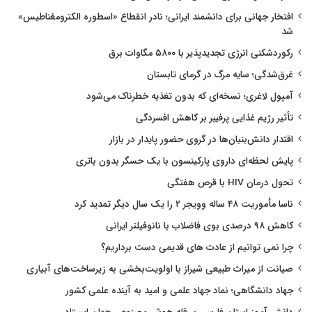
افتخار جهانی برای دانشمند ایرانی؛ نادر انقطاع «اسطوره الکترومغناطیس»
شد
رکوردشکنی انرژی تجدیدپذیر با ۵۸۰۰ مگاوات برق
غرق‌شدگی؛ سایه مرگ در گرمای تابستان
آمپول لاغری؛ نسخه‌ای که بدون تغذیه خطرناک می‌شود
تأثیر رژیم غذایی پرفیبر بر کاهش افسردگی
اقتدار دانش‌بنیان‌ها در گروی حضور پایدار در بازار
پایش لحظه‌ای داروی پارکینسون با یک حسگر بدون باتری
تحول درمان HIV با قرص هفتگی
ناسا مأموریت ۴۸ ساله وویجر ۲ را یک سال دیگر تمدید کرد
کاهش ۹۸ درصدی بوی فاضلاب با نانوفیلتر ایرانی
چرا نمی توانیم از عادت های قدیمی دست برداریم؟
صیانت از میراث طبیعی شیراز با اولویت‌بخشی به زیرساخت‌های آبیاری
جهاد دانشگاهی؛ نماد جهاد علمی و امید به آینده علمی کشور