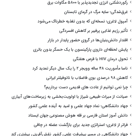
رکوردشکنی انرژی تجدیدپذیر با ۵۸۰۰ مگاوات برق
غرق‌شدگی؛ سایه مرگ در گرمای تابستان
آمپول لاغری؛ نسخه‌ای که بدون تغذیه خطرناک می‌شود
تأثیر رژیم غذایی پرفیبر بر کاهش افسردگی
اقتدار دانش‌بنیان‌ها در گروی حضور پایدار در بازار
پایش لحظه‌ای داروی پارکینسون با یک حسگر بدون باتری
تحول درمان HIV با قرص هفتگی
ناسا مأموریت ۴۸ ساله وویجر ۲ را یک سال دیگر تمدید کرد
کاهش ۹۸ درصدی بوی فاضلاب با نانوفیلتر ایرانی
چرا نمی توانیم از عادت های قدیمی دست برداریم؟
صیانت از میراث طبیعی شیراز با اولویت‌بخشی به زیرساخت‌های آبیاری
جهاد دانشگاهی؛ نماد جهاد علمی و امید به آینده علمی کشور
دانش آموز استان فارسی بر قله هوش مصنوعی جهان ایستاد
فراتر از لاغری؛ استراتژی جدید برای بازگشت عضله در چاقی
جهاد دانشگاهی در مسیر پیشرفت علمی کشور نقش‌آفرینی بیشتری کند