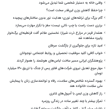
وقتی خانه به دستیار شخصی شما تبدیل می‌شود
چرا حفظ کاهش وزن این‌قدر سخت است؟
گام بزرگ برای تراشه‌های نوری؛ هدایت نور بدون ساختارهای پیچیده
برتری دست راست یا چپ ذاتی نیست؛ مغز با تکرار مهارت می‌سازد
هشدار قرمز در مزارع ذرت شیراز/ نخستین علائم آفت قرنطینه‌ای برگ‌خوار
پاییزه مشاهده شد
امید تازه برای جلوگیری از بازگشت سرطان
خواب کافی؛ کلید موفقیت تحصیلی و روابط اجتماعی نوجوانان
پژوهشگران ایرانی مسیر ساخت لباس‌های هوشمند را هموار کردند
مهار موج تعدیل نیروی شرکت‌های فناور پس از جنگ با تزریق ۱۴۰ میلیارد
تومان
بهبود گسترده شاخص‌های سلامت، رفاه و توانمندسازی زنان با پیمایش
ملی سلامت خانواده هند
راز کاهش وزن ایمن با آمپول‌های لاغری
تمرکز بیشتر با چند تغییر ساده در زندگی روزمره
ناشران میان گرانی کاغذ و تأخیر بازگشت سرمایه گرفتارند