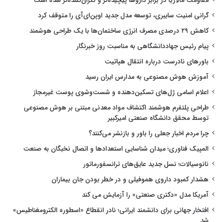
مقاومت مالاریا در برابر داروها پیچیده‌تر و نگران‌کننده‌تر شده است
گرانی امنیت سایبری، توسعه مدل جدید اوپن‌ای‌آی را متوقف کرد
کاهش ۲۹ درصدی مصرف انرژی ساختمان‌ها با یک طراحی هوشمند
پیام رئیس جهاددانشگاهی به مناسبت روز خبرنگار
باورهای نادرست درباره انتقال هپاتیت
آموزش هوش مصنوعی به مدارس ایران رسید
اعلام اسامی ژل‌های تسکین‌دهنده و شست‌وشوی پوست غیرمجاز
طراحی پلتفرم هوشمند اکتشاف مواد معدنی مبتنی بر هوش مصنوعی
توسط محقق دانشگاه صنعتی امیرکبیر
چرا مردم اخبار جعلی را باور و بازنشر می‌کنند؟
المپیک فناوری؛ میدان شناسایی استعدادها و اتصال نخبگان به صنعت
نانوسیالات؛ نسل جدید عایق‌های ترانسفورماتور
هشدار کمبود داروی هموفیلی و در خطر بودن جان بیماران
آمریکا مدل «دکتری صنعتی» را آزمایش می کند
افتخار جهانی برای دانشمند ایرانی؛ نادر انقطاع «اسطوره الکترومغناطیس»
شد