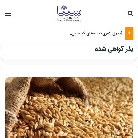
جستجو برای
منو
آمپول لاغری؛ نسخه‌ای که بدون تغذیه خطرناک می‌شود
بذر گواهی شده