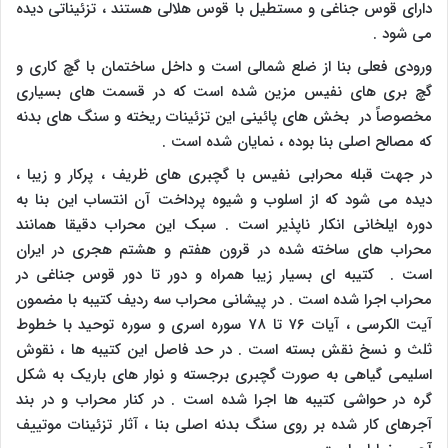
دارای قوس جناغی و مستطیل با قوس هلالی هستند ، تزئیناتی دیده
می شود .
ورودی فعلی بنا از ضلع شمالی است و داخل ساختمان با گچ کاری و
گچ بری های نفیس مزین شده است که در قسمت های بسیاری
مخصوصاً در بخش های پائینی این تزئینات ریخته و سنگ های بدنه
که مصالح اصلی بنا بوده ، نمایان شده است .
در جهت قبله محرابی نفیس با گچبری های ظریف ، پرکار و زیبا ،
دیده می شود که از اسلوب و شیوه پرداخت آن انتساب این بنا به
دوره ایلخانی انکار ناپذیر است . سبک این محراب دقیقا همانند
محراب های ساخته شده در قرون هفتم و هشتم هجری در ایران
است . کتیبه ای بسیار زیبا همراه و دور تا دور قوس جناغی در
محراب اجرا شده است . در پیشانی محراب سه ردیف کتیبه با مضمون
آیت الکرسی ، آیات ۷۶ تا ۷۸ سوره اسری و سوره توحید با خطوط
ثلث و نسخ نقش بسته است . در حد فاصل این کتیبه ها ، نقوش
اسلیمی گیاهی به صورت گچبری برجسته و نوار های باریک به شکل
گره در حواشی کتیبه ها اجرا شده است . در کنار محراب و در بند
آجرهای کار شده بر روی سنگ بدنه اصلی بنا ، آثار تزئینات موتییف