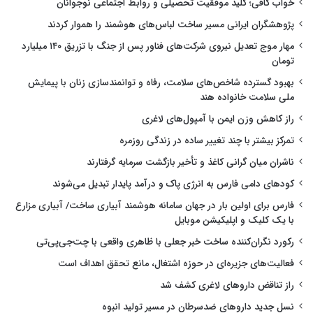
خواب کافی؛ کلید موفقیت تحصیلی و روابط اجتماعی نوجوانان
پژوهشگران ایرانی مسیر ساخت لباس‌های هوشمند را هموار کردند
مهار موج تعدیل نیروی شرکت‌های فناور پس از جنگ با تزریق ۱۴۰ میلیارد
تومان
بهبود گسترده شاخص‌های سلامت، رفاه و توانمندسازی زنان با پیمایش
ملی سلامت خانواده هند
راز کاهش وزن ایمن با آمپول‌های لاغری
تمرکز بیشتر با چند تغییر ساده در زندگی روزمره
ناشران میان گرانی کاغذ و تأخیر بازگشت سرمایه گرفتارند
کودهای دامی فارس به انرژی پاک و درآمد پایدار تبدیل می‌شوند
فارس برای اولین بار در جهان سامانه هوشمند آبیاری ساخت/ آبیاری مزارع
با یک کلیک و اپلیکیشن موبایل
رکورد نگران‌کننده ساخت خبر جعلی با ظاهری واقعی با چت‌جی‌پی‌تی
فعالیت‌های جزیره‌ای در حوزه اشتغال، مانع تحقق اهداف است
راز تناقض داروهای لاغری کشف شد
نسل جدید داروهای ضدسرطان در مسیر تولید انبوه