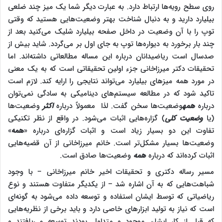
روی سطح رویه‌ها ارتباط دارد. به عبارت دیگر شما یک میز چند ضلعی
بیلیارد دارید و به دنبال شناخت بهتر وضعیت‌هایی هستید که وقتی
توپ را با آن وضعیت در داخل صفحه بیلیارد شلیک می‌کنید بعد از
چند بار برخورد به دیواره‌ها توپ به جای اول بر می‌گردد. شاید بیش از
صدسال است ریاضیدانان درباره این مساله مطالعاتی داشته‌اند. اما
تحقیقات دکتر میرزاخانی جزء اولین تحقیقاتی است که به یک معنی
در مورد همه میزهای بیلیارد می‌تواند نتایجی را ارایه کند. لازم است
تاکید شود که در مطالعه سیستم‌های دینامیکی به سادگی نمی‌توان
درباره
همه
وضعیت‌ها سخن گفت. لذا معمولاً درباره
اکثر
وضعیت‌ها
(یا
وضعیت کلی
) گزاره‌هایی اثبات می‌شود. در واقع از نظر تکنیکی
تفاوت این دو بسیار زیاد است و اثبات گزاره‌ای درباره «
همه
»
وضعیت‌ها بسیار مشکل‌تر است. خانم میرزاخانی از آن قضیه‌هایی
اثبات کرده‌اند که درباره
همه
وضعیت‌ها صادق است.
مسیر رساله دکتری و تحقیقات اخیر خانم میرزاخانی – با وجود
شباهت‌هایی که به آن اشاره شد – از یکدیگر متفاوت هستند و نوع
ریاضیاتی که توسط ایشان استفاده و توسعه داده می‌شود به گونه‌ای
است که نیاز به تولید ابزارهای خاصی دارد و باید برخی از نظریه‌هایی
که قبل از کار ایشان موجود و متداول بودند توسعه می‌یافتند و