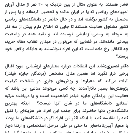
فشار هستند. به عنوان مثال از بین نزدیک به ۲۰ نفر از مدال آوران
المپیاد‌های ریاضی که یا در ایران مانده و تحصیل کرده‌اند و یا پس از
تحصیل به کشور برگشته اند و در حال حاضر در دانشکده‌های ریاضی
کشور مشغول فعالیت هستند تا جایی که اطلاع دارم بیش از سه نفر
به مرحله به رسمی-آزمایشی نرسیده اند و بقیه همه در وضعیت
پیمانی مانده‌اند. در فضایی که می‌توان در میدان انقلاب مقاله خرید،
چه اتفاقی رخ داده است که این افراد نتوانستند به جایگاه واقعی خود
برسند؟
دکتر نصیری:
شاید این انتقادات درباره معیارهای ارزشیابی مورد اقبال
برخی قرار نگیرد اما همین مثال مشخص (برندگان جایزه فیلدز)
اثبات می‌کند که معیارها و روش‌های جاری در شناخت کیفیت
پژوهش‌ها بسیار ناکارآمدند. چه کسی می‌تواند مدعی این باشد که
فعالیت این برندگان جایزه فیلدز کم‌‌اهمیت است و یا دریافت مرتبه
استادی دانشگاه‌های ما در شان آنها نیست؟ اینکه بهترین
دانشگاه‌های دنیا حاضرند برای جذب این افراد هر هزینه‌ای را تقبل
کنند را مقایسه کنید با اینکه اکثر این افراد اگر در دانشگاه‌های ما بودند
با معیار آیین‌نامه‌های ما حتی در طی مراحل استخدامی و ارتقا دچار
مشکل می‌شدند. بنابراین معیارهای ما که بسیاری از پژوهشگران (با