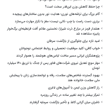
چرا حفظ کاهش وزن این‌قدر سخت است؟
گام بزرگ برای تراشه‌های نوری؛ هدایت نور بدون ساختارهای پیچیده
برتری دست راست یا چپ ذاتی نیست؛ مغز با تکرار مهارت می‌سازد
هشدار قرمز در مزارع ذرت شیراز/ نخستین علائم آفت قرنطینه‌ای برگ‌خوار
پاییزه مشاهده شد
امید تازه برای جلوگیری از بازگشت سرطان
خواب کافی؛ کلید موفقیت تحصیلی و روابط اجتماعی نوجوانان
پژوهشگران ایرانی مسیر ساخت لباس‌های هوشمند را هموار کردند
مهار موج تعدیل نیروی شرکت‌های فناور پس از جنگ با تزریق ۱۴۰ میلیارد
تومان
بهبود گسترده شاخص‌های سلامت، رفاه و توانمندسازی زنان با پیمایش
ملی سلامت خانواده هند
راز کاهش وزن ایمن با آمپول‌های لاغری
تمرکز بیشتر با چند تغییر ساده در زندگی روزمره
ناشران میان گرانی کاغذ و تأخیر بازگشت سرمایه گرفتارند