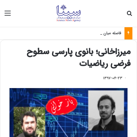
جستجو برای
منو
فاصله میان نخبگان و صنعت؛ چالش بزرگ تبدیل علم به فناوری
میرزاخانی؛ بانوی پارسی سطوح
فرضی ریاضیات
۱۳۹۷-۰۴-۲۳