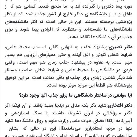
دوره پسا دکتری را گذرانده اند به ما ملحق شدند. کسانی هم که از
داخل و یا از دانشگاه‌های دیگر خارج از کشور جذب شده اند از نظر
پژوهشی برجسته هستند. این در حالی است که اکثر دانشکده‌های
دانشگاه‌های ما نشسته‌اند و منتظرند که افرادی پیدا شوند و برای
جذب در آن دانشگاه‌ها تقاضا دهند.
دکتر نصیری:
پیشنهاد جذب به تنهایی کافی نیست. محیط علمی،
شرایط شغلی کنونی و افق آینده و حتی معیارهای ارزیابی هم بسیار
مهم است. به علاوه در پیشنهاد جذب زمان هم مهم است، وقتی
فردی در دانشگاهی با محیط علمی و شرایط شغلی مناسب مستقر
شد دیگر شانس زیادی برای جذب او باقی نمانده است. در این توفیق
پژوهشگاه هم قطعاً این موارد موثر بوده است.
آیا موانعی در ساختار دانشگاهی ما برای جذب آنها وجود دارد؟
دکتر افتخاری:
شاید ذکر یک مثال در اینجا مفید باشد. و آن اینکه اگر
دکتر میرزاخانی در ایران تشریف داشتند با سبک امتیازدهی و
آیین‌نامه ارتقا اعضای هیات علمی وزارت علوم و روال دانشگاه‌ها شاید
تنها در مرتبه استادیاری می‌ماندند!!! این در حالی که ایشان
سال‌هاست که به شایستگی استاد تمام دانشگاه استنفورد هستند. به