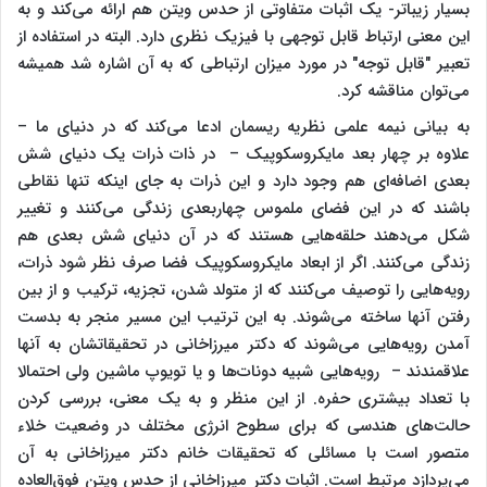
بسیار زیباتر- یک اثبات متفاوتی از حدس ویتن هم ارائه می‌کند و به
این معنی ارتباط قابل توجهی با فیزیک نظری دارد. البته در استفاده از
تعبیر "قابل توجه" در مورد میزان ارتباطی که به آن اشاره شد همیشه
می‌توان مناقشه کرد.
به بیانی نیمه علمی نظریه ریسمان ادعا می‌کند که در دنیای ما –
علاوه بر چهار بعد مایکروسکوپیک – در ذات ذرات یک دنیای شش
بعدی اضافه‌ای هم وجود دارد و این ذرات به جای اینکه تنها نقاطی
باشند که در این فضای ملموس چهاربعدی زندگی می‌کنند و تغییر
شکل می‌دهند حلقه‌هایی هستند که در آن دنیای شش بعدی هم
زندگی می‌کنند. اگر از ابعاد مایکروسکوپیک فضا صرف نظر شود ذرات،
رویه‌هایی را توصیف می‌کنند که از متولد شدن، تجزیه، ترکیب و از بین
رفتن آنها ساخته می‌شوند. به این ترتیب این مسیر منجر به بدست
آمدن رویه‌هایی می‌شوند که دکتر میرزاخانی در تحقیقاتشان به آنها
علاقمندند – رویه‌هایی شبیه دونات‌ها و یا تویوپ ماشین ولی احتمالا
با تعداد بیشتری حفره. از این منظر و به یک معنی، بررسی کردن
حالت‌های هندسی که برای سطوح انرژی مختلف در وضعیت خلاء
متصور است با مسائلی که تحقیقات خانم دکتر میرزاخانی به آن
می‌پردازد مرتبط است. اثبات دکتر میرزاخانی از حدس ویتن فوق‌العاده