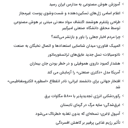
آموزش هوش مصنوعی به مدارس ایران رسید
اعلام اسامی ژل‌های تسکین‌دهنده و شست‌وشوی پوست غیرمجاز
طراحی پلتفرم هوشمند اکتشاف مواد معدنی مبتنی بر هوش مصنوعی
توسط محقق دانشگاه صنعتی امیرکبیر
چرا مردم اخبار جعلی را باور و بازنشر می‌کنند؟
المپیک فناوری؛ میدان شناسایی استعدادها و اتصال نخبگان به صنعت
نانوسیالات؛ نسل جدید عایق‌های ترانسفورماتور
هشدار کمبود داروی هموفیلی و در خطر بودن جان بیماران
آمریکا مدل «دکتری صنعتی» را آزمایش می کند
افتخار جهانی برای دانشمند ایرانی؛ نادر انقطاع «اسطوره الکترومغناطیس»
شد
رکوردشکنی انرژی تجدیدپذیر با ۵۸۰۰ مگاوات برق
غرق‌شدگی؛ سایه مرگ در گرمای تابستان
آمپول لاغری؛ نسخه‌ای که بدون تغذیه خطرناک می‌شود
تأثیر رژیم غذایی پرفیبر بر کاهش افسردگی