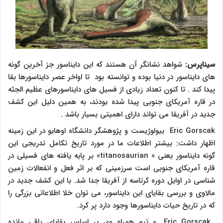
سیناپرس:
شواهد نشانگر آن هستند که این دایناسور جز آخرین گونه
های دایناسور در دنیا بوده و توانسته بود تا اواخر عصر دایناسورها بقا
پیدا کند . تا کنون تعداد زیادی از فسیل های دایناسورهای عظیم الجثه
در قاره آمریکای جنوبی پیدا شده بودند، به همین دلیل این کشف
جدید در آفریقا می تواند دارای اهمیتی بسیار باشد .
Eric Gorscak
بیولوژیست و پژوهشگر دانشگاه اوهایو در این زمینه
اظهار داشت: بیشتر اطلاعات ما در مورد تاریخ تکامل تدریجی این
گونه دایناسور یعنی «
titanosaurian
» بر پایه یافته های فسیلی در
قاره آمریکای جنوبی است سرزمینی که بر اثر فعل و انفعالات زمین
شناسی در اوایل دوره کرتاسه از آفریقا جدا شد. با این کشف جدید در
مالاوی و بررسی بقایای این دایناسور، می توان خلا اطلاعاتی بزرگی را
که در تاریخ حیات دایناسورها وجود دارد پر کرد.
Eric Gorscak
و تیم همراه وی بر اساس بقایای باقی مانده