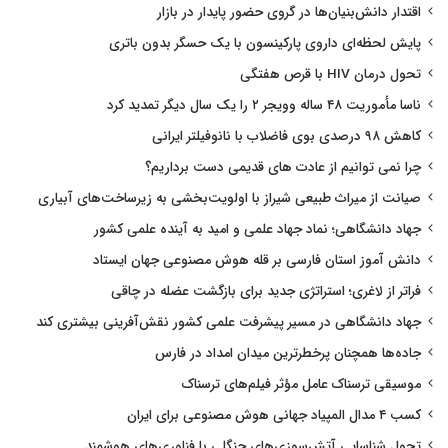
اقتدار دانش‌بنیان‌ها در گروی حضور پایدار در بازار
پایش لحظه‌ای داروی پارکینسون با یک حسگر بدون باتری
تحول درمان HIV با قرص هفتگی
ناسا مأموریت ۴۸ ساله وویجر ۲ را یک سال دیگر تمدید کرد
کاهش ۹۸ درصدی بوی فاضلاب با نانوفیلتر ایرانی
چرا نمی توانیم از عادت های قدیمی دست برداریم؟
صیانت از میراث طبیعی شیراز با اولویت‌بخشی به زیرساخت‌های آبیاری
جهاد دانشگاهی؛ نماد جهاد علمی و امید به آینده علمی کشور
دانش آموز استان فارسی بر قله هوش مصنوعی جهان ایستاد
فراتر از لاغری؛ استراتژی جدید برای بازگشت عضله در چاقی
جهاد دانشگاهی در مسیر پیشرفت علمی کشور نقش‌آفرینی بیشتری کند
جاده‌ها همچنان پرخطرترین میدان امداد در فارس
موسیقی ترسناک عامل مؤثر فیلم‌های ترسناک
کسب ۴ مدال المپیاد جهانی هوش مصنوعی برای ایران
تحول شناسایی آتش‌سوزی‌های جنگلی با فناوری‌های هوشمند