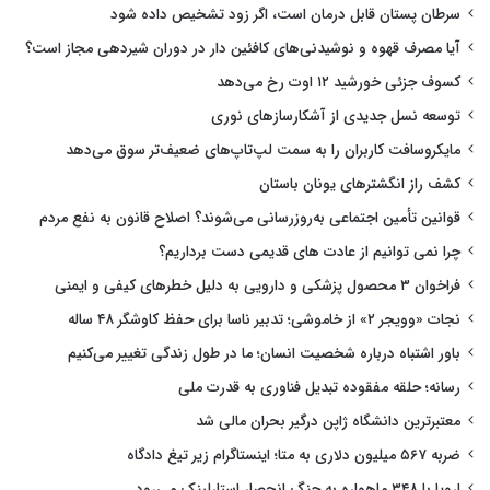
سرطان پستان قابل درمان است، اگر زود تشخیص داده شود
آیا مصرف قهوه و نوشیدنی‌های کافئین دار در دوران شیردهی مجاز است؟
کسوف جزئی خورشید ۱۲ اوت رخ می‌دهد
توسعه نسل جدیدی از آشکارسازهای نوری
مایکروسافت کاربران را به سمت لپ‌تاپ‌های ضعیف‌تر سوق می‌دهد
کشف راز انگشترهای یونان باستان
قوانین تأمین اجتماعی به‌روزرسانی می‌شوند؟ اصلاح قانون به نفع مردم
چرا نمی توانیم از عادت های قدیمی دست برداریم؟
فراخوان ۳ محصول پزشکی و دارویی به دلیل خطرهای کیفی و ایمنی
نجات «وویجر ۲» از خاموشی؛ تدبیر ناسا برای حفظ کاوشگر ۴۸ ساله
باور اشتباه درباره شخصیت انسان؛ ما در طول زندگی تغییر می‌کنیم
رسانه؛ حلقه مفقوده تبدیل فناوری به قدرت ملی
معتبرترین دانشگاه ژاپن درگیر بحران مالی شد
ضربه ۵۶۷ میلیون دلاری به متا؛ اینستاگرام زیر تیغ دادگاه
اروپا با ۳۴۸ ماهواره به جنگ انحصار استارلینک می‌رود