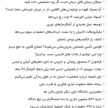
سرطان پستان قابل درمان است، اگر زود تشخیص داده شود
آیا مصرف قهوه و نوشیدنی‌های کافئین دار در دوران شیردهی مجاز است؟
کسوف جزئی خورشید ۱۲ اوت رخ می‌دهد
توسعه نسل جدیدی از آشکارسازهای نوری
مایکروسافت کاربران را به سمت لپ‌تاپ‌های ضعیف‌تر سوق می‌دهد
کشف راز انگشترهای یونان باستان
قوانین تأمین اجتماعی به‌روزرسانی می‌شوند؟ اصلاح قانون به نفع مردم
چرا نمی توانیم از عادت های قدیمی دست برداریم؟
فراخوان ۳ محصول پزشکی و دارویی به دلیل خطرهای کیفی و ایمنی
نجات «وویجر ۲» از خاموشی؛ تدبیر ناسا برای حفظ کاوشگر ۴۸ ساله
باور اشتباه درباره شخصیت انسان؛ ما در طول زندگی تغییر می‌کنیم
رسانه؛ حلقه مفقوده تبدیل فناوری به قدرت ملی
معتبرترین دانشگاه ژاپن درگیر بحران مالی شد
ضربه ۵۶۷ میلیون دلاری به متا؛ اینستاگرام زیر تیغ دادگاه
اروپا با ۳۴۸ ماهواره به جنگ انحصار استارلینک می‌رود