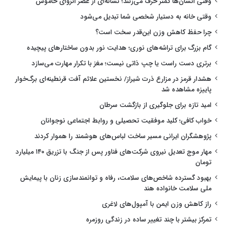
وقتی انسان‌ها کمتر حرف می‌زنند؛ نشانه‌ای از عصر انزوای خاموش
وقتی خانه به دستیار شخصی شما تبدیل می‌شود
چرا حفظ کاهش وزن این‌قدر سخت است؟
گام بزرگ برای تراشه‌های نوری؛ هدایت نور بدون ساختارهای پیچیده
برتری دست راست یا چپ ذاتی نیست؛ مغز با تکرار مهارت می‌سازد
هشدار قرمز در مزارع ذرت شیراز/ نخستین علائم آفت قرنطینه‌ای برگ‌خوار
پاییزه مشاهده شد
امید تازه برای جلوگیری از بازگشت سرطان
خواب کافی؛ کلید موفقیت تحصیلی و روابط اجتماعی نوجوانان
پژوهشگران ایرانی مسیر ساخت لباس‌های هوشمند را هموار کردند
مهار موج تعدیل نیروی شرکت‌های فناور پس از جنگ با تزریق ۱۴۰ میلیارد
تومان
بهبود گسترده شاخص‌های سلامت، رفاه و توانمندسازی زنان با پیمایش
ملی سلامت خانواده هند
راز کاهش وزن ایمن با آمپول‌های لاغری
تمرکز بیشتر با چند تغییر ساده در زندگی روزمره