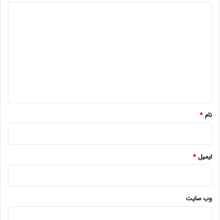
د
ی
د
گ
ا
ه
*
نام
*
ایمیل
*
وب‌ سایت