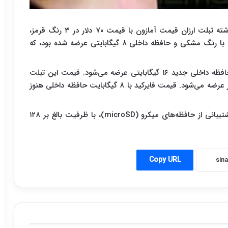
به گزارش سیناپرس به نقل از کلیک،از روز پنج‌شنبه گذشته تبلت ارزان قیمت آمازون با قیمت ۷۰ دلار در ۳ رنگ قرمز،
نارنجی، آبی، به فروش می‌رسد. نسخه قبلی این تبلت با رنگ مشکی و حافظه داخلی ۸ گیگابایتی عرضه شده بود، که
هم‌چنین تبلت کودکان به نام Fire Kids Edition، با حافظه داخلی جدید ۱۶ گیگابایتی عرضه می‌شود. قیمت این تبلت
۱۲۰ دلار است، و به همراه: یک کاور و گارانتی مادام‌العمر عرضه می‌شود. قیمت فایرکید با ۸ گیگابایت حافظه داخلی هنوز
این نکته حائز اهمیت است که این دو تبلت قابلیت پشتیبانی از حافظه‌های میکرو (microSD)، با ظرفیت بالغ بر ۱۲۸
Copy URL