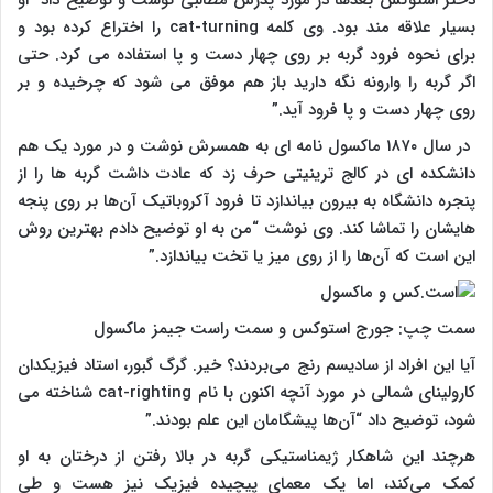
دختر استوکس بعدها در مورد پدرش مطالبی نوشت و توضیح داد “او
بسیار علاقه مند بود. وی کلمه cat-turning را اختراع کرده بود و
برای نحوه فرود گربه بر روی چهار دست و پا استفاده می کرد. حتی
اگر گربه را وارونه نگه دارید باز هم موفق می شود که چرخیده و بر
روی چهار دست و پا فرود آید.”
در سال ۱۸۷۰ ماکسول نامه ای به همسرش نوشت و در مورد یک هم
دانشکده ای در کالج ترینیتی حرف زد که عادت داشت گربه ها را از
پنجره دانشگاه به بیرون بیاندازد تا فرود آکروباتیک آن‌ها بر روی پنجه
هایشان را تماشا کند. وی نوشت “من به او توضیح دادم بهترین روش
این است که آن‌ها را از روی میز یا تخت بیاندازد.”
سمت چپ: جورج استوکس و سمت راست جیمز ماکسول
آیا این افراد از سادیسم رنج می‌بردند؟ خیر. گرگ گبور، استاد فیزیکدان
کارولینای شمالی در مورد آنچه اکنون با نام cat-righting شناخته می
شود، توضیح داد “آن‌ها پیشگامان این علم بودند.”
هرچند این شاهکار ژیمناستیکی گربه در بالا رفتن از درختان به او
کمک می‌کند، اما یک معمای پیچیده فیزیک نیز هست و طی