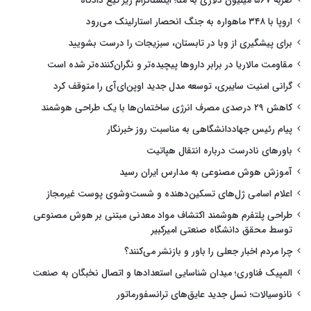
ضربه ۵۶۷ میلیون دلاری به متا؛ اینستاگرام زیر تیغ دادگاه
اروپا با ۳۴۸ ماهواره به جنگ انحصار استارلینک می‌رود
برای پیشگیری از وبا در تابستان، سبزیجات را درست بشویید
مقاومت مالاریا در برابر داروها پیچیده‌تر و نگران‌کننده‌تر شده است
گرانی امنیت سایبری، توسعه مدل جدید اوپن‌ای‌آی را متوقف کرد
کاهش ۲۹ درصدی مصرف انرژی ساختمان‌ها با یک طراحی هوشمند
پیام رئیس جهاددانشگاهی به مناسبت روز خبرنگار
باورهای نادرست درباره انتقال هپاتیت
آموزش هوش مصنوعی به مدارس ایران رسید
اعلام اسامی ژل‌های تسکین‌دهنده و شست‌وشوی پوست غیرمجاز
طراحی پلتفرم هوشمند اکتشاف مواد معدنی مبتنی بر هوش مصنوعی
توسط محقق دانشگاه صنعتی امیرکبیر
چرا مردم اخبار جعلی را باور و بازنشر می‌کنند؟
المپیک فناوری؛ میدان شناسایی استعدادها و اتصال نخبگان به صنعت
نانوسیالات؛ نسل جدید عایق‌های ترانسفورماتور