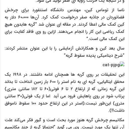
و در نتیجه یک حرکت زاویه ای صفر تولید می شود.
ناسا از توماس کین، مهندس دانشگاه استنفورد برای چرخش
فضانوردان در جاذبه صفر درخواست کمک کرد. آن‌ها ۶۰،۰۰۰ دلار به
کین کمک مالی اعطا کردند. در مقاله ای عنوان شد “گربه هابدون هیچ
کمک ریاضی این کار را انجام می‌دهند. ازاین رو وی فاقد کفایت برای
این کمک مالی است.”
سال بعد کین و همکارانش آزمایشی را با این عنوان منتشر کردند:
“شرح دینامیکی پدیده سقوط گربه”
این تحقیقات بر روی گربه ها همچنان ادامه داشتند. در ۱۹۹۸ یک
محقق ایتالیایی، گربه ای به نام استر را ۶۰۰ بار زمین انداخت تا بداند
این گربه زمانی که از ارتفاع ۲ تا ۶ فوتی(۶۰ تا ۱۸۲ سانتی متری)
پرتاب شود بر روی پاهایش فرود می آید اما از یک فوتی(۳۰ سانتی
متری) این‌طور نیست.(استر در این ارتفاع حدود ۱۰۰ سقوط ناموفق
داشت!!).
مکانیسم چرخش گربه هنوز مورد بحث است و گبور فکر می‌کند علت
آن تنها یک مورد نیست. وی می گوید “احتمالا گربه از چند مکانسیم