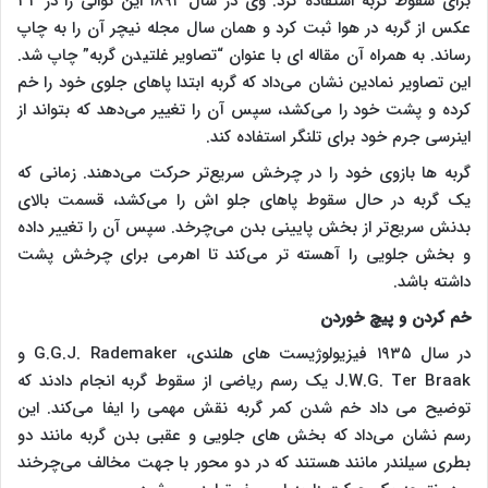
برای سقوط گربه استفاده کرد. وی در سال ۱۸۹۴ این توالی را در ۳۲
عکس از گربه در هوا ثبت کرد و همان سال مجله نیچر آن را به چاپ
رساند. به همراه آن مقاله ای با عنوان “تصاویر غلتیدن گربه” چاپ شد.
این تصاویر نمادین نشان می‌داد که گربه ابتدا پاهای جلوی خود را خم
کرده و پشت خود را می‌کشد، سپس آن را تغییر می‌دهد که بتواند از
اینرسی جرم خود برای تلنگر استفاده کند.
گربه ها بازوی خود را در چرخش سریع‌تر حرکت می‌دهند. زمانی که
یک گربه در حال سقوط پاهای جلو اش را می‌کشد، قسمت بالای
بدنش سریع‌تر از بخش پایینی بدن می‌چرخد. سپس آن را تغییر داده
و بخش جلویی را آهسته تر می‌کند تا اهرمی برای چرخش پشت
داشته باشد.
خم کردن و پیچ خوردن
در سال ۱۹۳۵ فیزیولوژیست های هلندی، G.G.J. Rademaker و
J.W.G. Ter Braak یک رسم ریاضی از سقوط گربه انجام دادند که
توضیح می داد خم شدن کمر گربه نقش مهمی را ایفا می‌کند. این
رسم نشان می‌داد که بخش های جلویی و عقبی بدن گربه مانند دو
بطری سیلندر مانند هستند که در دو محور با جهت مخالف می‌چرخند