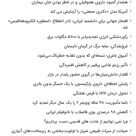
هشدار کمبود داروی هموفیلی و در خطر بودن جان بیماران
آمریکا مدل «دکتری صنعتی» را آزمایش می کند
افتخار جهانی برای دانشمند ایرانی؛ نادر انقطاع «اسطوره الکترومغناطیس»
شد
رکوردشکنی انرژی تجدیدپذیر با ۵۸۰۰ مگاوات برق
غرق‌شدگی؛ سایه مرگ در گرمای تابستان
آمپول لاغری؛ نسخه‌ای که بدون تغذیه خطرناک می‌شود
تأثیر رژیم غذایی پرفیبر بر کاهش افسردگی
اقتدار دانش‌بنیان‌ها در گروی حضور پایدار در بازار
پایش لحظه‌ای داروی پارکینسون با یک حسگر بدون باتری
تحول درمان HIV با قرص هفتگی
ناسا مأموریت ۴۸ ساله وویجر ۲ را یک سال دیگر تمدید کرد
کاهش ۹۸ درصدی بوی فاضلاب با نانوفیلتر ایرانی
چرا نمی توانیم از عادت های قدیمی دست برداریم؟
صیانت از میراث طبیعی شیراز با اولویت‌بخشی به زیرساخت‌های آبیاری