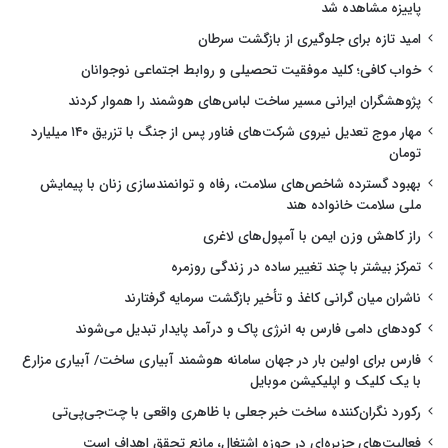
پاییزه مشاهده شد
امید تازه برای جلوگیری از بازگشت سرطان
خواب کافی؛ کلید موفقیت تحصیلی و روابط اجتماعی نوجوانان
پژوهشگران ایرانی مسیر ساخت لباس‌های هوشمند را هموار کردند
مهار موج تعدیل نیروی شرکت‌های فناور پس از جنگ با تزریق ۱۴۰ میلیارد
تومان
بهبود گسترده شاخص‌های سلامت، رفاه و توانمندسازی زنان با پیمایش
ملی سلامت خانواده هند
راز کاهش وزن ایمن با آمپول‌های لاغری
تمرکز بیشتر با چند تغییر ساده در زندگی روزمره
ناشران میان گرانی کاغذ و تأخیر بازگشت سرمایه گرفتارند
کودهای دامی فارس به انرژی پاک و درآمد پایدار تبدیل می‌شوند
فارس برای اولین بار در جهان سامانه هوشمند آبیاری ساخت/ آبیاری مزارع
با یک کلیک و اپلیکیشن موبایل
رکورد نگران‌کننده ساخت خبر جعلی با ظاهری واقعی با چت‌جی‌پی‌تی
فعالیت‌های جزیره‌ای در حوزه اشتغال، مانع تحقق اهداف است