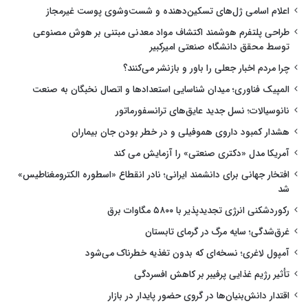
اعلام اسامی ژل‌های تسکین‌دهنده و شست‌وشوی پوست غیرمجاز
طراحی پلتفرم هوشمند اکتشاف مواد معدنی مبتنی بر هوش مصنوعی
توسط محقق دانشگاه صنعتی امیرکبیر
چرا مردم اخبار جعلی را باور و بازنشر می‌کنند؟
المپیک فناوری؛ میدان شناسایی استعدادها و اتصال نخبگان به صنعت
نانوسیالات؛ نسل جدید عایق‌های ترانسفورماتور
هشدار کمبود داروی هموفیلی و در خطر بودن جان بیماران
آمریکا مدل «دکتری صنعتی» را آزمایش می کند
افتخار جهانی برای دانشمند ایرانی؛ نادر انقطاع «اسطوره الکترومغناطیس»
شد
رکوردشکنی انرژی تجدیدپذیر با ۵۸۰۰ مگاوات برق
غرق‌شدگی؛ سایه مرگ در گرمای تابستان
آمپول لاغری؛ نسخه‌ای که بدون تغذیه خطرناک می‌شود
تأثیر رژیم غذایی پرفیبر بر کاهش افسردگی
اقتدار دانش‌بنیان‌ها در گروی حضور پایدار در بازار