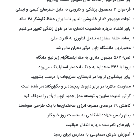
فراخوان ۳ محصول پزشکی و دارویی به دلیل خطرهای کیفی و ایمنی
نجات «وویجر ۲» از خاموشی؛ تدبیر ناسا برای حفظ کاوشگر ۴۸ ساله
باور اشتباه درباره شخصیت انسان؛ ما در طول زندگی تغییر می‌کنیم
رسانه؛ حلقه مفقوده تبدیل فناوری به قدرت ملی
معتبرترین دانشگاه ژاپن درگیر بحران مالی شد
ضربه ۵۶۷ میلیون دلاری به متا؛ اینستاگرام زیر تیغ دادگاه
اروپا با ۳۴۸ ماهواره به جنگ انحصار استارلینک می‌رود
برای پیشگیری از وبا در تابستان، سبزیجات را درست بشویید
مقاومت مالاریا در برابر داروها پیچیده‌تر و نگران‌کننده‌تر شده است
گرانی امنیت سایبری، توسعه مدل جدید اوپن‌ای‌آی را متوقف کرد
کاهش ۲۹ درصدی مصرف انرژی ساختمان‌ها با یک طراحی هوشمند
پیام رئیس جهاددانشگاهی به مناسبت روز خبرنگار
باورهای نادرست درباره انتقال هپاتیت
آموزش هوش مصنوعی به مدارس ایران رسید