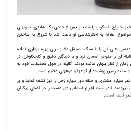
خبر اختراع تلسکوپ را شنید و پس از چندی یک هلندی، نمونه‏ای
این موضوع، علاقه به اخترشناسی او باعث شد تا شروع به ساختن
سی‏ های آن را با سنگ، صیقل داد و برای بهره برداری آماده
با اتمام کارساخت تلسکوپ در ۱۸ اوت 1609م گالیله آن را متوجهِ آسمان کرد و با دیدگان دقیق و کنجکاوش، در
 زمان از نظر پنهان مانده بودند. گالیله در طول تحقیقات خود به
 و مانند زمین پوشیده از کوه‏ها و دره‏های عظیم است.
قمر سیاره مشتری و حلقه دور سیاره زحل را نیز کشف نماید و بر
ر نیرومند قادر است اجرام آسمانی دور دست را در فضای بیکران
ر گالیله است.