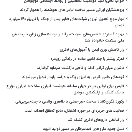
خواب کافی؛ کلید موفقیت تحصیلی و روابط اجتماعی نوجوانان
پژوهشگران ایرانی مسیر ساخت لباس‌های هوشمند را هموار کردند
مهار موج تعدیل نیروی شرکت‌های فناور پس از جنگ با تزریق ۱۴۰ میلیارد
تومان
بهبود گسترده شاخص‌های سلامت، رفاه و توانمندسازی زنان با پیمایش
ملی سلامت خانواده هند
راز کاهش وزن ایمن با آمپول‌های لاغری
تمرکز بیشتر با چند تغییر ساده در زندگی روزمره
ناشران میان گرانی کاغذ و تأخیر بازگشت سرمایه گرفتارند
کودهای دامی فارس به انرژی پاک و درآمد پایدار تبدیل می‌شوند
فارس برای اولین بار در جهان سامانه هوشمند آبیاری ساخت/ آبیاری مزارع
با یک کلیک و اپلیکیشن موبایل
رکورد نگران‌کننده ساخت خبر جعلی با ظاهری واقعی با چت‌جی‌پی‌تی
فعالیت‌های جزیره‌ای در حوزه اشتغال، مانع تحقق اهداف است
راز تناقض داروهای لاغری کشف شد
نسل جدید داروهای ضدسرطان در مسیر تولید انبوه