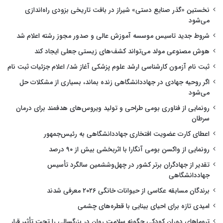
نخستین «گذر صنایع دستی» شیراز در بافت تاریخی بزودی راه‌اندازی
می‌شود
شروط جدید تاسیس موسسه آموزش عالی و صدور مجوز رشته اعلام شد
هوش مصنوعی مولد می‌تواند کشف‌های زیستی جعلی ایجاد کند
ثبت نام آزمون کارشناسی ارشد علوم پزشکی آغاز شد/ اعلام جزئیات ثبت نام
اگر روحیه جهادی در جهاددانشگاهی زنده بماند، بسیاری از مشکلات حل
می‌شود
رونمایی از فناوری بومی طراحی و تولید ویروس‌های هدفمند برای درمان
سرطان
اعطای کارت عضویت افتخاری جهاددانشگاهی به رئیس‌جمهور
رونمایی از واکسن بومی آنگارا با اثربخشی بیش از ۹۰ درصد
تقدیر از جهادگران برتر کشور در چهل‌وششمین سالگرد تأسیس
جهاددانشگاهی
برندگان مسابقه عکاسی از حیوانات خانگی ۲۰۲۶ معرفی شدند
امیدی تازه برای احیای بینایی با قطره‌های چشمی
تروماهای دوران کودکی چگونه سلامت روان در بزرگسالی را تحت تأثیر قرار