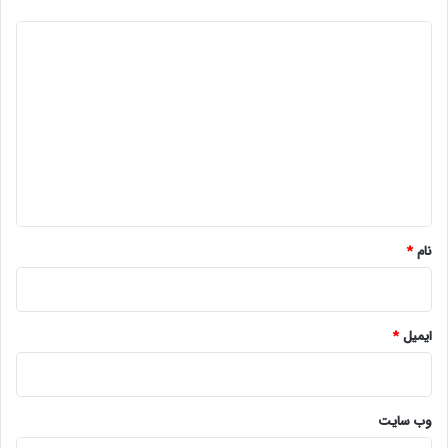
د
ی
د
گ
ا
ه
*
نام
*
ایمیل
*
وب‌ سایت