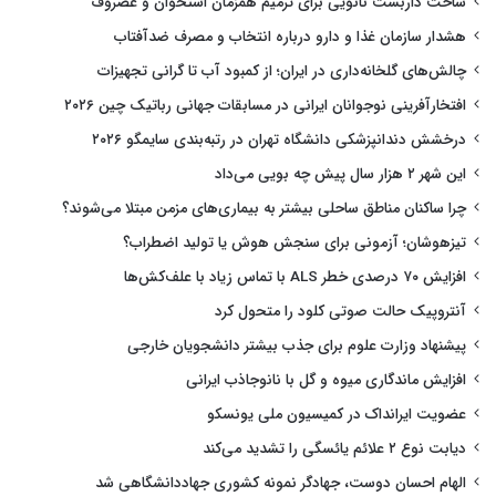
ساخت داربست نانویی برای ترمیم همزمان استخوان و غضروف
هشدار سازمان غذا و دارو درباره انتخاب و مصرف ضدآفتاب
چالش‌های گلخانه‌داری در ایران؛ از کمبود آب تا گرانی تجهیزات
افتخارآفرینی نوجوانان ایرانی در مسابقات جهانی رباتیک چین ۲۰۲۶
درخشش دندانپزشکی دانشگاه تهران در رتبه‌بندی سایمگو ۲۰۲۶
این شهر ۲ هزار سال پیش چه بویی می‌داد
چرا ساکنان مناطق ساحلی بیشتر به بیماری‌های مزمن مبتلا می‌شوند؟
تیزهوشان؛ آزمونی برای سنجش هوش یا تولید اضطراب؟
افزایش ۷۰ درصدی خطر ALS با تماس زیاد با علف‌کش‌ها
آنتروپیک حالت صوتی کلود را متحول کرد
پیشنهاد وزارت علوم برای جذب بیشتر دانشجویان خارجی
افزایش ماندگاری میوه و گل با نانوجاذب ایرانی
عضویت ایرانداک در کمیسیون ملی یونسکو
دیابت نوع ۲ علائم یائسگی را تشدید می‌کند
الهام احسان دوست، جهادگر نمونه کشوری جهاددانشگاهی شد