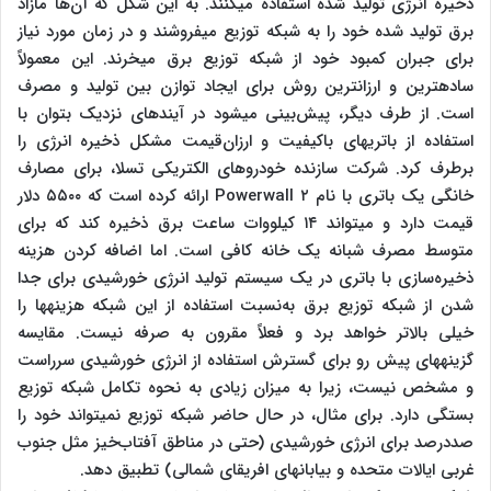
ذخیره انرژی تولید شده استفاده می‎کنند. به این شکل که آن‌ها مازاد
برق تولید شده خود را به شبکه توزیع می‎فروشند و در زمان مورد نیاز
برای جبران کمبود خود از شبکه توزیع برق می‎خرند. این معمولاً
ساده‎ترین و ارزان‎ترین روش برای ایجاد توازن بین تولید و مصرف
است. از طرف دیگر، پیش‌بینی می‎شود در آینده‎ای نزدیک بتوان با
استفاده از باتری‎های باکیفیت و ارزان‌قیمت مشکل ذخیره انرژی را
برطرف کرد. شرکت سازنده خودروهای الکتریکی تسلا، برای مصارف
خانگی یک باتری با نام Powerwall ۲ ارائه کرده است که ۵۵۰۰ دلار
قیمت دارد و می‎تواند ۱۴ کیلووات ساعت برق ذخیره کند که برای
متوسط مصرف شبانه یک خانه کافی است. اما اضافه کردن هزینه
ذخیره‌سازی با باتری در یک سیستم تولید انرژی خورشیدی برای جدا
شدن از شبکه توزیع برق به‌نسبت استفاده از این شبکه هزینه‎ها را
خیلی بالاتر خواهد برد و فعلاً مقرون به صرفه نیست. مقایسه
گزینه‎های پیش رو برای گسترش استفاده از انرژی خورشیدی سرراست
و مشخص نیست، زیرا به میزان زیادی به نحوه تکامل شبکه توزیع
بستگی دارد. برای مثال، در حال حاضر شبکه توزیع نمی‎تواند خود را
صددرصد برای انرژی خورشیدی (حتی در مناطق آفتاب‌خیز مثل جنوب
غربی ایالات متحده و بیابان‎های افریقای شمالی) تطبیق دهد.