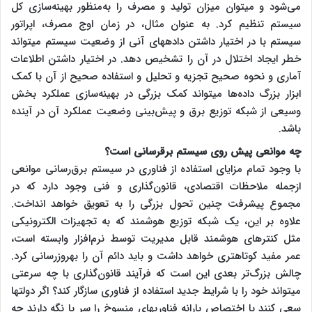
می‌شود و می‎توان میزان تولید و مصرف را به‌منظور بهینه‌سازی کل
سیستم تنظیم کرد. به عنوان مثال، در زمان اوج مصرف، اپراتور
سیستم با در اختیار داشتن داده‎های آنی از وضعیت سیستم می‎تواند
خطر ایجاد اختلال در آن را تشخیص دهد. در اختیار داشتن اطلاعات
آماری و نحوه صحیح تجزیه و تحلیل و استفاده صحیح از آن با کمک
ابزار بزرگ داده‌ها می‎تواند کمک بزرگی در بهینه‌سازی عملکرد بخش
وسیعی از شبکه توزیع برق و پیش‌بینی وضعیت عملکرد آن در آینده
باشد.
چه موانعی پیش روی سیستم برق‎رسانی است؟
با وجود تمام مزایای استفاده از فناوری در سیستم برق‌رسانی موانعی
ازجمله ملاحظات اقتصادی، قانون‌گذاری و فنی وجود دارد که در
مجموع پیشرفت چنین تحول بزرگی را به تعویق خواهد انداخت.
علاوه بر این، یک شبکه توزیع هوشمند که به تجهیزات الکترونیکی
مثل کنترهای هوشمند قابل مدیریت توسط نرم‌افزار وابسته است،
عمر مفید کوتاه‎تری خواهد داشت و باید دائم آن را به‎روزرسانی کرد.
چالش بزرگ‌تر بعدی این است که فرآیند قانون‌گذاری با چه سرعتی
می‎تواند خود را با شرایط جدید استفاده از فناوری سازگار کند؟ اگر دولت‎ها
سعی کنند با اختصاص یارانه فناوری‎های منسوخ را سر پا نگه دارند چه