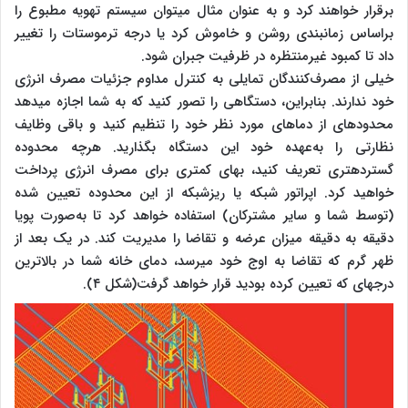
برقرار خواهند کرد و به‌ عنوان مثال می‎توان سیستم تهویه مطبوع را
براساس زمان‎بندی روشن و خاموش کرد یا درجه ترموستات را تغییر
داد تا کمبود غیرمنتظره در ظرفیت جبران شود.
خیلی از مصرف‌کنندگان تمایلی به کنترل مداوم جزئیات مصرف انرژی
خود ندارند. بنابراین، دستگاهی را تصور کنید که به شما اجازه می‎دهد
محدوده‎ای از دماهای مورد نظر خود را تنظیم کنید و باقی وظایف
نظارتی را به‌عهده خود این دستگاه بگذارید. هرچه محدوده
گسترده‎تری تعریف کنید، بهای کمتری برای مصرف انرژی پرداخت
خواهید کرد. اپراتور شبکه یا ریزشبکه از این محدوده تعیین شده
(توسط شما و سایر مشترکان) استفاده خواهد کرد تا به‌صورت پویا
دقیقه به دقیقه میزان عرضه و تقاضا را مدیریت کند. در یک بعد از
ظهر گرم که تقاضا به اوج خود می‎رسد، دمای خانه شما در بالاترین
درجه‎ای که تعیین کرده بودید قرار خواهد گرفت(شکل ۴).