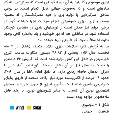
اولین موضوعی که باید به آن توجه کرد این است که تمرکززدایی نه کار
ساده‎ای است و نه به‌صورت جهانی قابل انجام است. در برخی
مناطق، تمرکززدایی با تولید برق را خود مصرف‌کنندگان که معمولاً
توسط پنل‎های انرژی خورشیدی انجام می‎شود، اجرا خواهند کرد. در
برخی موارد نیز ممکن است از توربین‎های بادی در مقیاس کوچک‎تر
استفاده شود. در مناطقی هم که نور خورشید و باد به‌اندازه کافی وجود
ندارد، احتمالاً مصرف گاز طبیعی رایج خواهد شد.
بنا به گزارش اداره اطلاعات انرژی ایالات متحده (EIA)، در ۱۱ ماه
نخست سال ۲۰۱۶ بخشی از ۴۸.۸۲ میلیون مگاوات ساعت انرژی
خورشیدی در داخل این کشور تولید شده است که افزایش ۴۶ درصدی
را نسبت به سال قبل از آن نشان می‎دهد. اگرچه این آمار هنوز با
میزان ایده‎ال فاصله زیادی دارد، اما طبق اعلام EIA در سال ۲۰۱۶،
حدود ۱.۴ درصد از الکتریسیته مورد نیاز ایالات متحده از طریق پنل‎های
خورشیدی تأمین شده است. تأمین انرژی از طریق خورشید به‌دلیل
اقتصادی بودن آن نسبت به سایر شیوه‎های نوین، با رشد قابل
ملاحظه‎ای مواجه بوده است.
شکل ۱ – مجموع
ظرفیت جهانی