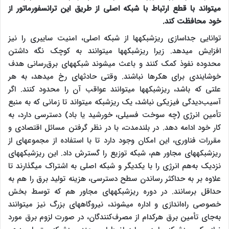
می‎تواند با قطع ارتباط با شبکه اصلی از طریق این ترانسفورماتور از
خود محافظت کند.
توانایی جداسازی ریزشبکه‎ها از شبکه اصلی، امنیت سایبری را نیز
افزایش می‎دهد. زیرا ریزشبکه‎ها می‎توانند به کوچک نگه داشتن
محدوده نفوذ کمک کنند و باعث می‎شوند شبکه‎های برق‌رسانی هدف
خوشایندی برای هکرها نباشند. وقتی حادثه‎ای رخ می‎دهد، به هر
علتی که باشد، ریزشبکه‎ها می‎توانند عواقب آن را محدود کنند. اگر
آسیب‌دیدگی فیزیکی نباشد، یک ریزشبکه می‎تواند تا زمانی که به منبع
تأمین انرژی (چه سوخت فسیلی، خورشید یا باد) دسترسی دارد، به
کار خود ادامه دهد. در بلندمدت، با در نظر گرفتن مسائل اقتصادی و
مقررات فناوری، این امکان وجود دارد تا با استفاده از مجموعه‎ای از
ریزشبکه‎های مجاور هم، شبکه توزیع را گسترش داد. این ریزشبکه‎های
نزدیک به‌هم انرژی را با یکدیگر و شبکه اصلی به اشتراک می‎گذارند تا
علاوه بر به حداکثر رساندن سطح دسترسی، هزینه تولید برق را هم به
حداقل برسانند. در دوره ریزشبکه‎های مجاور هم که توسط بخش
خصوصی راه‌اندازی و اداره می‎شوند، نیروگاه‎های بزرگ نیز می‎توانند
به‌جای تأمین برق هرکدام از مصرف‌کنندگان، در صورت لزوم برق مورد