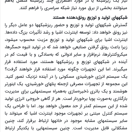
نیاز یک ریزشبکه یا در موارد اضطراری چند ریزشبکه متصل به‌هم
می‎توانند بخشی از برق مورد نیاز شبکه سراسری را فراهم کنند.
شبکه‎های تولید و توزیع رونق‌دهنده هستند
گسترش شبکه‎های تولید و توزیع و حضور ریزشبکه‎ها دو عامل دیگر را
نیز رونق خواهد داد: توسعه اینترنت اشیا و رشد تأثیرات بزرگ داده‌ها.
اینترنت اشیا برای شبکه‎های تولید و توزیع مزیت محسوب می‎شود،
زیرا باعث رونق گرفتن صنایعی خواهد شد که در تولید انبوه حسگرها،
میکروکنترلرها، نرم‌افزار و سایر ادواتی که به‌سادگی و با قیمت کم در
آینده در شبکه‎های توزیع و ریزشبکه‎ها هستند، مورد استفاده قرار
می‎گیرند. اما این تجهیزات چگونه مورد استفاده قرار خواهند گرفت؟
یک سیستم انرژی خورشیدی مسکونی را در آینده نزدیک تصور کنید.
این مجموعه از تجهیزات مصرفی ازجمله پنل‎های خورشیدی، یک اینورتر
هوشمند و یک باتری ذخیره‌سازی به‌همراه سیستم‎هایی برای مدیریت
بارگذاری به‌صورت پویا برخوردار است. هر از گاهی خروجی انرژی تولید
شده از این سیستم کمتر از حد معمول خواهد بود. اما با طراحی یک
سیستم کنترل مبتنی بر تجهیزات موجود اینترنت اشیا که می‎تواند با
سایر سیستم‎های مشابه موجود در خانه‎ها ارتباط برقرار کند، چنین
مشکلاتی قابل مدیریت است. چنین سیستم‎هایی با یکدیگر ارتباط