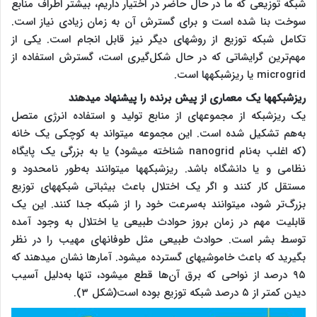
شبکه توزیعی که ما در حال حاضر در اختیار داریم، بیشتر اطراف منابع
سوخت بنا شده است و برای گسترش آن به زمان زیادی نیاز است.
تکامل شبکه توزیع از روش‎های دیگر نیز قابل انجام است. یکی از
مهم‌ترین گرایشاتی که در حال شکل‌گیری است، گسترش استفاده از
microgrid یا ریزشبکه‎ها است.
ریزشبکه‎ها یک معماری از پیش برنده را پیشنهاد می‎دهند
یک ریزشبکه از مجموعه‎ای از منابع تولید و استفاده انرژی متصل
به‌هم تشکیل شده است. این مجموعه می‎تواند به کوچکی یک خانه
(که اغلب به‌نام nanogrid شناخته می‎شود) یا به بزرگی یک پایگاه
نظامی‎ و یا دانشگاه باشد. ریزشبکه‎ها می‎توانند به‌طور نامحدود و
مستقل کار کنند و اگر یک اختلال باعث بی‎ثباتی شبکه‎های توزیع
بزرگ‌تر شود، می‎توانند به‌سرعت خود را از شبکه جدا کنند. این یک
قابلیت مهم در زمان بروز حوادث طبیعی یا اختلال به وجود آمده
توسط بشر است. حوادث طبیعی مثل طوفان‎های مهیب را در نظر
بگیرید که باعث خاموشی‎های گسترده می‎شود. آمارها نشان می‎دهند که
۹۵ درصد از نواحی که برق آن‌ها قطع می‎شود، تنها به‌دلیل آسیب
دیدن کمتر از ۵ درصد شبکه توزیع بوده است(شکل ۳).