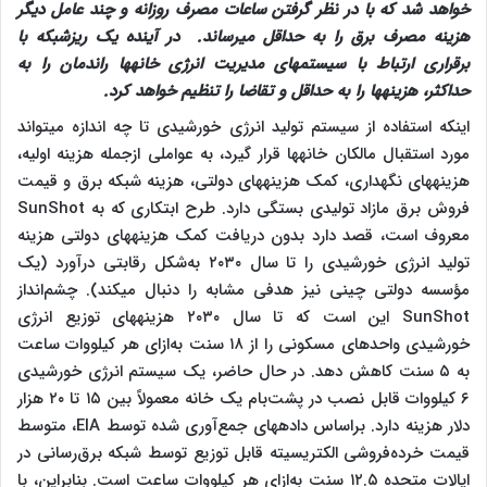
خواهد شد که با در نظر گرفتن ساعات مصرف روزانه و چند عامل دیگر
هزینه مصرف برق را به حداقل می‎رساند. در آینده یک ریزشبکه با
برقراری ارتباط با سیستم‎های مدیریت انرژی خانه‎ها راندمان را به
حداکثر، هزینه‎ها را به حداقل و تقاضا را تنظیم خواهد کرد.
اینکه استفاده از سیستم تولید انرژی خورشیدی تا چه اندازه می‎تواند
مورد استقبال مالکان خانه‎ها قرار گیرد، به عواملی ازجمله هزینه اولیه،
هزینه‎های نگهداری، کمک هزینه‎های دولتی، هزینه شبکه برق و قیمت
فروش برق مازاد تولیدی بستگی دارد. طرح ابتکاری که به SunShot
معروف است، قصد دارد بدون دریافت کمک هزینه‎های دولتی هزینه
تولید انرژی خورشیدی را تا سال ۲۰۳۰ به‌شکل رقابتی درآورد (یک
مؤسسه دولتی چینی نیز هدفی مشابه را دنبال می‎کند). چشم‌انداز
SunShot این است که تا سال ۲۰۳۰ هزینه‎های توزیع انرژی
خورشیدی واحدهای مسکونی را از ۱۸ سنت به‌ازای هر کیلووات ساعت
به ۵ سنت کاهش دهد. در حال حاضر، یک سیستم انرژی خورشیدی
۶ کیلووات قابل نصب در پشت‌بام یک خانه معمولاً بین ۱۵ تا ۲۰ هزار
دلار هزینه دارد. براساس داده‎های جمع‌آوری شده توسط EIA، متوسط
​​قیمت خرده‌فروشی الکتریسیته قابل توزیع توسط شبکه برق‌رسانی در
ایالات متحده ۱۲.۵ سنت به‌ازای هر کیلووات ساعت است. بنابراین، با