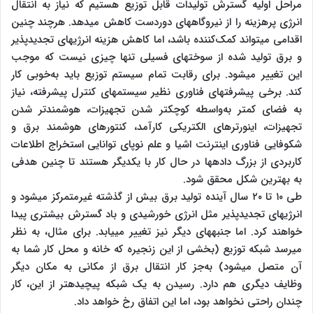
مراحل اولیه گسترش تولیدات قابل توزیع هستیم که نیاز به انتقال
انرژی پرهزینه را از نیروگاه‎های دوردست کاهش می‎دهد. هرچند چنین
اقدامی‎ می‎تواند کمک‌کننده باشد، اما کاهش هزینه انرژی‎های تجدیدپذیر
و برق تولید شده از سوخت‎های فسیلی تنها چیزی نیست که موجب
این تغییر می‎شود. برای رقابت تمام سیستم توزیع باید به‌خوبی کار
کند. برخی پیشرفت‎های فناوری نظیر سیستم‎های کنترل پیشرفته، نیاز
به فضای کمتر به‌واسطه کوچک‎تر شدن تجهیزات، هوشمندتر شدن
تجهیزات، اینورتر‎های الکتریکی کارآمد، کنتورهای هوشمند برق و
شکوفایی فناوری اینترنت اشیا و علم نوپای توانایی استخراج اطلاعات
کاربردی از بزرگ داده‎ها در حال کار با یکدیگر هستند تا چنین هدفی
به بهترین شکل محقق شود.
طی ۱۰ تا ۲۰ سال آینده تولید برق بیش از گذشته غیرمتمرکز می‎شود و
انرژی‎های تجدیدپذیر مثل انرژی خورشیدی و باد گسترش بیشتری پیدا
خواهند کرد. اما جنبه‎های دیگر نیز تغییر می‎یابد. برای مثال، به نظر
می‎رسد شبکه توزیع (بخشی از این زنجیره که خانه و محل کار شما به
آن متصل می‎شود) به‌جز کار انتقال برق از مکانی به مکان دیگر
وظایف دیگری هم دارد. رسیدن به یک شبکه پیچیده‎تر از این، کار
چندان راحتی نخواهد بود، اما این اتفاق رخ خواهد داد.