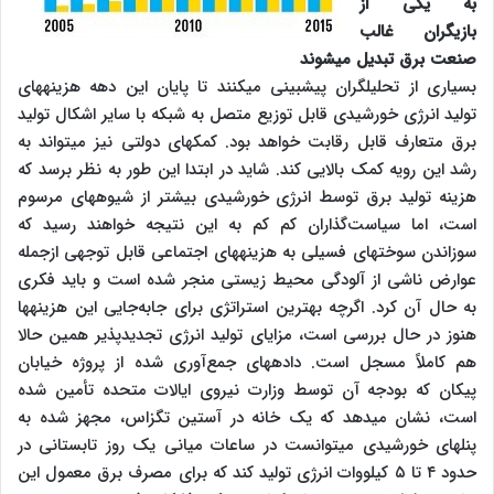
به یکی از
بازیگران غالب
صنعت برق تبدیل می‎شوند
بسیاری از تحلیل‎گران پیش‎بینی می‎کنند تا پایان این دهه هزینه‎های
تولید انرژی خورشیدی قابل توزیع متصل به شبکه با سایر اشکال تولید
برق متعارف قابل رقابت خواهد بود. کمک‎های دولتی نیز می‎تواند به
رشد این رویه کمک بالایی کند. شاید در ابتدا این طور به نظر برسد که
هزینه تولید برق توسط انرژی خورشیدی بیشتر از شیوه‎های مرسوم
است، اما سیاست‌گذاران کم کم به این نتیجه خواهند رسید که
سوزاندن سوخت‎های فسیلی به هزینه‎های اجتماعی قابل توجهی ازجمله
عوارض ناشی از آلودگی محیط زیستی منجر شده است و باید فکری
به حال آن کرد. اگرچه بهترین استراتژی برای جابه‌جایی این هزینه‎ها
هنوز در حال بررسی است، مزایای تولید انرژی تجدیدپذیر همین حالا
هم کاملاً مسجل است. داده‎های جمع‌آوری شده از پروژه خیابان
پی‎کان که بودجه آن توسط وزارت نیروی ایالات متحده تأمین شده
است، نشان می‎دهد که یک خانه در آستین تگزاس، مجهز شده به
پنل‎های خورشیدی می‎توانست در ساعات میانی یک روز تابستانی در
حدود ۴ تا ۵ کیلووات انرژی تولید کند که برای مصرف برق معمول این