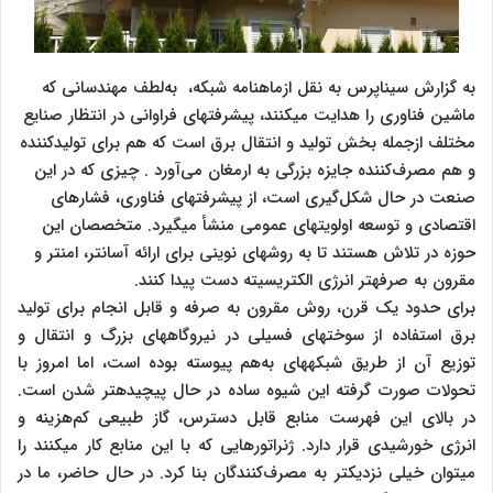
به گزارش سیناپرس به نقل ازماهنامه شبکه، به‌لطف مهندسانی که
ماشین فناوری را هدایت می‎کنند، پیشرفت‎های فراوانی در انتظار صنایع
مختلف ازجمله بخش تولید و انتقال برق است که هم برای تولیدکننده
و هم مصرف‌کننده جایزه بزرگی به ارمغان می‌آورد . چیزی که در این
صنعت در حال شکل‌گیری است، از پیشرفت‎های فناوری، فشارهای
اقتصادی و توسعه اولویت‎های عمومی‎ منشأ می‎گیرد. متخصصان این
حوزه در تلاش هستند تا به روش‎های نوینی برای ارائه آسان‎تر، امن‎تر و
مقرون به صرفه‎تر انرژی الکتریسیته دست پیدا کنند.
برای حدود یک قرن، روش مقرون به صرفه و قابل انجام برای تولید
برق استفاده از سوخت‎های فسیلی در نیروگاه‎های بزرگ و انتقال و
توزیع آن از طریق شبکه‎های به‌هم پیوسته بوده است، اما امروز با
تحولات صورت گرفته این شیوه ساده در حال پیچیده‎تر شدن است.
در بالای این فهرست منابع قابل دسترس، گاز طبیعی کم‌هزینه و
انرژی خورشیدی قرار دارد. ژنراتورهایی که با این منابع کار می‎کنند را
می‎توان خیلی نزدیک‎تر به مصرف‌کنندگان بنا کرد. در حال حاضر، ما در