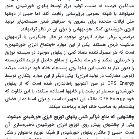
میانگین قیمت ۱۸ سنت، تولید برق توسط پنل‎های خورشیدی هنوز
نمی‎تواند با شبکه عمومی‎ برق‌رسانی رقابت کند. اما خیلی از دولت‎ها
مثل ایالات متحده برای مقرون به صرفه‎تر شدن سیستم‎های تولید
انرژی خورشیدی کمک هزینه‎هایی را برای آن در نظر گرفته‎اند.
درضمن، برخی موارد کاربردی موجود در حال جایگزینی با گزینه‎های
مالکیت فردی هستند. یکی از این موارد «اجتماع انرژی خورشیدی»
است که هر مصرف‌کننده تعداد کمی‎ از پنل‎های موجود در سیستم توزیع
را خریداری می‎کند و هر ماه بخشی از منافع حاصل از تولید الکتریسیته
را بدون نیاز به نصب این پنل‎ها روی پشت‌بام خانه خود دریافت می‎کند
(نوعی مشارکت در تولید انرژی). یکی دیگر از این موارد ابتکاری توسط
CPS Energy در سن آنتونیو راه‎اندازی شده است که از پنل‎های
خورشیدی مستقر در پشت‌بام خانه‎ها استفاده می‎کند، با این تفاوت که
خود CPS Energy مالک این تجهیزات است و برای استفاده از فضای
پشت‌بام به صاحب خانه اجاره پرداخت می‎کند.
چالش‎هایی که مانع فراگیر شدن پنل‎های توزیع انرژی خورشیدی می‎شوند
یکی از چالش‎های پیش روی توزیع انرژی خورشیدی ذخیره‌سازی آن
است. خیلی از مالکان پنل‎های خورشیدی از شبکه توزیع به‌عنوان راهکار