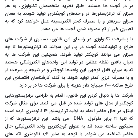
در در گجت ها هستند. طبق نظریه متخصصان تکنولوژی، به هر
میزان که ترانزیستورها در واحدهای کوچکتری تولید شودند به همان
میزان سریعتر و با مصرف کمتر الکتریسیته عمل خواهند کرد که به
تعبیری خبر از کم مصرف شدن گجت ها می دهد.
با پیشرفت تکنولوژی در راستای این قانون، بسیاری از شرکت های
طراح و تولیدکننده گجت در پی این سوالند که ترانزیستورها تا چه
میزان می توانند کوچکتر تولید شوند. همچنین این شرکت ها به
دنبال یافتن نقطه عطفی در تولید این واحدهای الکترونیکی هستند
که به میزان قابل توجهی این واحدها کوچکتر و در نتیجه پر سرعت تر
و با مصرف انرژی کمتر تولید شوند. به گفته کارشناسان اقتصادی این
طرح سالانه ۲۰۰ میلیارد دلار هزینه را برای شرکت ها در بر دارد.
شرکت ها با دنبال کردن این قانون، اقدام به طراحی ترانزیستورهایی
کوچکتر از مدل های تولید شده در قبل می کنند. برای مثال شرکت
اینتل، در حال حاضر اقدام به تولید ترانزیستور ۱۴ نانومتری کرده است
که تنها ۱۴ برابر ملوکول DNA می باشد. این ترانزیستورها که از
سلیکون ساخته شده اند به عنوان کوچکترین واحد الکترونیکی حال
حاضر شناخته می شوند. با توجه به سایز ۰٫۲ نانومتری اتم های