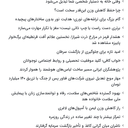
وقتی خانه به دستیار شخصی شما تبدیل می‌شود
چرا حفظ کاهش وزن این‌قدر سخت است؟
گام بزرگ برای تراشه‌های نوری؛ هدایت نور بدون ساختارهای پیچیده
برتری دست راست یا چپ ذاتی نیست؛ مغز با تکرار مهارت می‌سازد
هشدار قرمز در مزارع ذرت شیراز/ نخستین علائم آفت قرنطینه‌ای برگ‌خوار
پاییزه مشاهده شد
امید تازه برای جلوگیری از بازگشت سرطان
خواب کافی؛ کلید موفقیت تحصیلی و روابط اجتماعی نوجوانان
پژوهشگران ایرانی مسیر ساخت لباس‌های هوشمند را هموار کردند
مهار موج تعدیل نیروی شرکت‌های فناور پس از جنگ با تزریق ۱۴۰ میلیارد
تومان
بهبود گسترده شاخص‌های سلامت، رفاه و توانمندسازی زنان با پیمایش
ملی سلامت خانواده هند
راز کاهش وزن ایمن با آمپول‌های لاغری
تمرکز بیشتر با چند تغییر ساده در زندگی روزمره
ناشران میان گرانی کاغذ و تأخیر بازگشت سرمایه گرفتارند