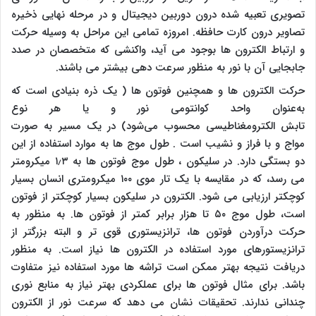
تصویری تعبیه شده درون دوربین دیجیتال و در مرحله نهایی ذخیره
تصاویر درون کارت حافظه. امروزه تمامی این مراحل به وسیله حرکت
و ارتباط الکترون ها بوجود می آید، واکنشی که متخصصان در صدد
جابجایی آن با نور به منظور سرعت دهی بیشتر می باشند.
حرکت الکترون ها و همچنین فوتون ها ( یک ذره بنیادی است که
به‌عنوان واحد کوانتومی نور و یا هر نوع
تابش الکترومغناطیسی محسوب می‌شود) در یک مسیر به صورت
مواج و با فراز و نشیب است . طول موج ها به موارد استفاده از این
دو بستگی دارد. در سلیکون ، طول موج فوتون ها به ۱٫۳ میکرومتر
می رسد، که در مقایسه با یک تار موی ۱۰۰ میکرومتری انسان بسیار
کوچکتر ارزیابی می شود. الکترون در سلیکون بسیار کوچکتر از فوتون
است، طول موج ۵۰ تا هزار برابر کمتر از فوتون ها. به منظور به
حرکت درآوردن فوتون ها، ترانزیستوری قوی تر و البته بزرگتر از
ترانزیستورهای مورد استفاده در الکترون ها نیاز است. به منظور
دریافت نتیجه بهتر ممکن است تراشه ها مورد استفاده نیز متفاوت
باشد. برای مثال فوتون ها برای عملکردی بهتر نیاز به منابع نوری
چندانی ندارند. تحقیقات نشان می دهد که سرعت نور از الکترون