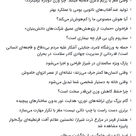
وقتی مغز با رژیم لاغری مقابله میکند: چرا وزن دوباره برمیگردد؟
تولید ضدآفتاب‌های نانویی بومی با عملکرد بهتر
آیا هوش مصنوعی ما را کم‌هوش‌تر می‌کند؟
فراخوان «حمایت از پژوهش‌های عمیق شرکت‌های دانش‌بنیان»
سندروم پای بی قرار چه بیماری است؟
حمله به ورزشگاه لامرد، جنایتی آشکار علیه مردم بی‌دفاع و فاجعه‌ای انسانی
است/ قدردانی از مدیریت جهادی کادر سلامت در بحران
پارک ویژه سالمندان در شیراز طراحی و اجرا می‌شود
وقتی انسان‌ها کمتر حرف می‌زنند؛ نشانه‌ای از عصر انزوای خاموش
وقتی خانه به دستیار شخصی شما تبدیل می‌شود
چرا حفظ کاهش وزن این‌قدر سخت است؟
گام بزرگ برای تراشه‌های نوری؛ هدایت نور بدون ساختارهای پیچیده
برتری دست راست یا چپ ذاتی نیست؛ مغز با تکرار مهارت می‌سازد
هشدار قرمز در مزارع ذرت شیراز/ نخستین علائم آفت قرنطینه‌ای برگ‌خوار
پاییزه مشاهده شد
امید تازه برای جلوگیری از بازگشت سرطان