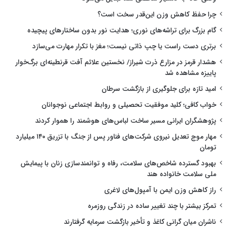
چرا حفظ کاهش وزن این‌قدر سخت است؟
گام بزرگ برای تراشه‌های نوری؛ هدایت نور بدون ساختارهای پیچیده
برتری دست راست یا چپ ذاتی نیست؛ مغز با تکرار مهارت می‌سازد
هشدار قرمز در مزارع ذرت شیراز/ نخستین علائم آفت قرنطینه‌ای برگ‌خوار
پاییزه مشاهده شد
امید تازه برای جلوگیری از بازگشت سرطان
خواب کافی؛ کلید موفقیت تحصیلی و روابط اجتماعی نوجوانان
پژوهشگران ایرانی مسیر ساخت لباس‌های هوشمند را هموار کردند
مهار موج تعدیل نیروی شرکت‌های فناور پس از جنگ با تزریق ۱۴۰ میلیارد
تومان
بهبود گسترده شاخص‌های سلامت، رفاه و توانمندسازی زنان با پیمایش
ملی سلامت خانواده هند
راز کاهش وزن ایمن با آمپول‌های لاغری
تمرکز بیشتر با چند تغییر ساده در زندگی روزمره
ناشران میان گرانی کاغذ و تأخیر بازگشت سرمایه گرفتارند