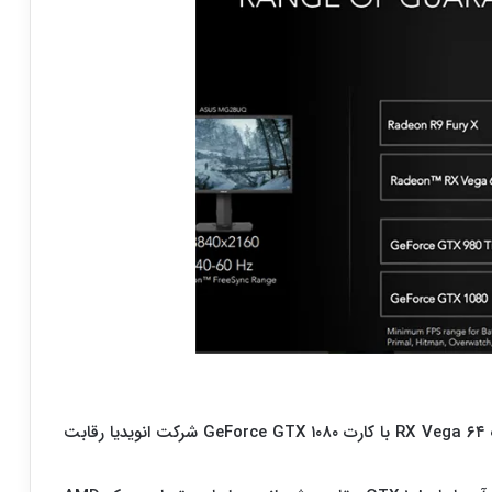
از دیدگاه عمکلرد، شرکت AMD می‌گوید که کارت گرافیک RX Vega ۶۴ با کارت GeForce GTX ۱۰۸۰ شرکت انویدیا رقابت