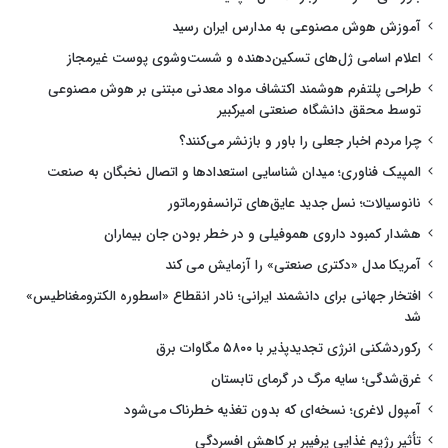
آموزش هوش مصنوعی به مدارس ایران رسید
اعلام اسامی ژل‌های تسکین‌دهنده و شست‌وشوی پوست غیرمجاز
طراحی پلتفرم هوشمند اکتشاف مواد معدنی مبتنی بر هوش مصنوعی
توسط محقق دانشگاه صنعتی امیرکبیر
چرا مردم اخبار جعلی را باور و بازنشر می‌کنند؟
المپیک فناوری؛ میدان شناسایی استعدادها و اتصال نخبگان به صنعت
نانوسیالات؛ نسل جدید عایق‌های ترانسفورماتور
هشدار کمبود داروی هموفیلی و در خطر بودن جان بیماران
آمریکا مدل «دکتری صنعتی» را آزمایش می کند
افتخار جهانی برای دانشمند ایرانی؛ نادر انقطاع «اسطوره الکترومغناطیس»
شد
رکوردشکنی انرژی تجدیدپذیر با ۵۸۰۰ مگاوات برق
غرق‌شدگی؛ سایه مرگ در گرمای تابستان
آمپول لاغری؛ نسخه‌ای که بدون تغذیه خطرناک می‌شود
تأثیر رژیم غذایی پرفیبر بر کاهش افسردگی