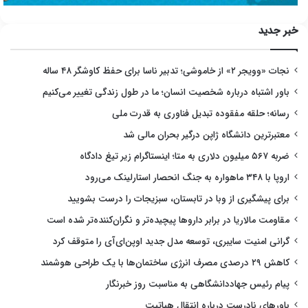
خبر جدید
نجات «وویجر ۲» از خاموشی؛ تدبیر ناسا برای حفظ کاوشگر ۴۸ ساله
باور اشتباه درباره شخصیت انسان؛ ما در طول زندگی تغییر می‌کنیم
رسانه؛ حلقه مفقوده تبدیل فناوری به قدرت ملی
معتبرترین دانشگاه ژاپن درگیر بحران مالی شد
ضربه ۵۶۷ میلیون دلاری به متا؛ اینستاگرام زیر تیغ دادگاه
اروپا با ۳۴۸ ماهواره به جنگ انحصار استارلینک می‌رود
برای پیشگیری از وبا در تابستان، سبزیجات را درست بشویید
مقاومت مالاریا در برابر داروها پیچیده‌تر و نگران‌کننده‌تر شده است
گرانی امنیت سایبری، توسعه مدل جدید اوپن‌ای‌آی را متوقف کرد
کاهش ۲۹ درصدی مصرف انرژی ساختمان‌ها با یک طراحی هوشمند
پیام رئیس جهاددانشگاهی به مناسبت روز خبرنگار
باورهای نادرست درباره انتقال هپاتیت