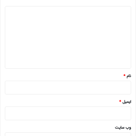
د
ی
د
گ
ا
ه
*
نام
*
ایمیل
*
وب‌ سایت