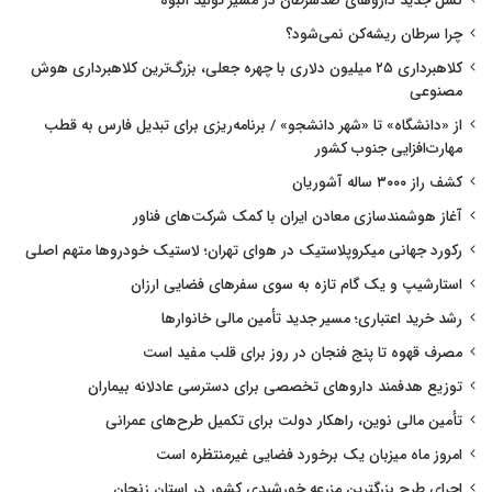
نسل جدید داروهای ضدسرطان در مسیر تولید انبوه
چرا سرطان ریشه‌کن نمی‌شود؟
کلاهبرداری ۲۵ میلیون دلاری با چهره جعلی، بزرگ‌ترین کلاهبرداری هوش
مصنوعی
از «دانشگاه» تا «شهر دانشجو» / برنامه‌ریزی برای تبدیل فارس به قطب
مهارت‌افزایی جنوب کشور
کشف راز ۳۰۰۰ ساله آشوریان
آغاز هوشمندسازی معادن ایران با کمک شرکت‌های فناور
رکورد جهانی میکروپلاستیک در هوای تهران؛ لاستیک خودروها متهم اصلی
استارشیپ و یک گام تازه به سوی سفرهای فضایی ارزان
رشد خرید اعتباری؛ مسیر جدید تأمین مالی خانوارها
مصرف قهوه تا پنج فنجان در روز برای قلب مفید است
توزیع هدفمند داروهای تخصصی برای دسترسی عادلانه بیماران
تأمین مالی نوین، راهکار دولت برای تکمیل طرح‌های عمرانی
امروز ماه میزبان یک برخورد فضایی غیرمنتظره است
اجرای طرح بزرگترین مزرعه خورشیدی کشور در استان زنجان