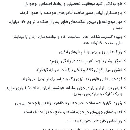
خواب کافی؛ کلید موفقیت تحصیلی و روابط اجتماعی نوجوانان
پژوهشگران ایرانی مسیر ساخت لباس‌های هوشمند را هموار کردند
مهار موج تعدیل نیروی شرکت‌های فناور پس از جنگ با تزریق ۱۴۰ میلیارد
تومان
بهبود گسترده شاخص‌های سلامت، رفاه و توانمندسازی زنان با پیمایش
ملی سلامت خانواده هند
راز کاهش وزن ایمن با آمپول‌های لاغری
تمرکز بیشتر با چند تغییر ساده در زندگی روزمره
ناشران میان گرانی کاغذ و تأخیر بازگشت سرمایه گرفتارند
کودهای دامی فارس به انرژی پاک و درآمد پایدار تبدیل می‌شوند
فارس برای اولین بار در جهان سامانه هوشمند آبیاری ساخت/ آبیاری مزارع
با یک کلیک و اپلیکیشن موبایل
رکورد نگران‌کننده ساخت خبر جعلی با ظاهری واقعی با چت‌جی‌پی‌تی
فعالیت‌های جزیره‌ای در حوزه اشتغال، مانع تحقق اهداف است
راز تناقض داروهای لاغری کشف شد