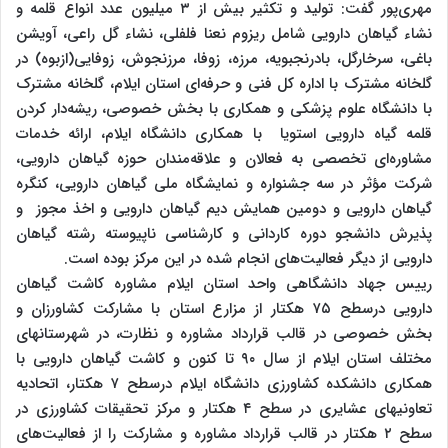
مهری‌پور گفت: تولید و تکثیر بیش از ۳ میلیون عدد انواع قلمه و
نشاء گیاهان دارویی شامل ریزوم نعنا فلفلی، نشاء گل راعی، آویشن
باغی، سرخارگل، بادرنجبویه، مرزه، زوفا، مرزنجوش، زوفایی(ازبوه) در
گلخانه مشترک با اداره کل فنی و حرفه‌ای استان ایلام، گلخانه مشترک
با دانشگاه علوم پزشکی و همکاری با بخش خصوصی، ریشه‌دار کردن
قلمه گیاه دارویی استویا با همکاری دانشگاه ایلام، ارائه خدمات
مشاوره‌ای تخصصی به فعالان و علاقه‌مندان حوزه گیاهان دارویی،
شرکت مؤثر در سه جشنواره و نمایشگاه ملی گیاهان دارویی، کنگره
گیاهان دارویی و دومین همایش دیم گیاهان دارویی و اخذ مجوز و
پذیرش دانشجو دوره کاردانی و کارشناسی ناپیوسته رشته گیاهان
دارویی از دیگر فعالیت‌های انجام شده در این مرکز بوده است.
رییس جهاد دانشگاهی واحد استان ایلام مشاوره کاشت گیاهان
دارویی درسطح ۷۵ هکتار از مزارع استان با مشارکت کشاورزان و
بخش خصوصی در قالب قرارداد مشاوره و نظارت، در شهرستانهای
مختلف استان ایلام از سال ۹۰ تا کنون و کاشت گیاهان دارویی با
همکاری دانشکده کشاورزی دانشگاه ایلام درسطح ۷ هکتار، اتحادیه
تعاونی‎های عشایری در سطح ۴ هکتار و مرکز تحقیقات کشاورزی در
سطح ۲ هکتار در قالب قرارداد مشاوره و مشارکت را از فعالیت‌های