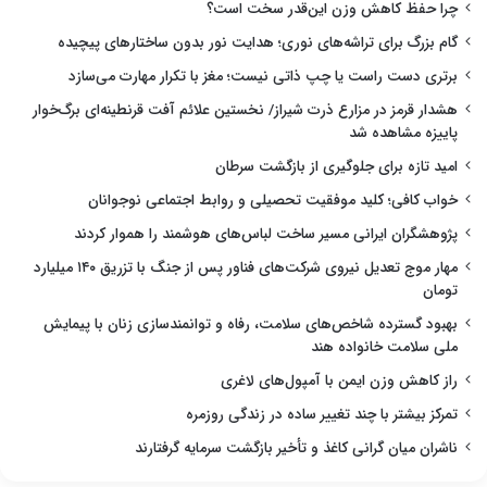
چرا حفظ کاهش وزن این‌قدر سخت است؟
گام بزرگ برای تراشه‌های نوری؛ هدایت نور بدون ساختارهای پیچیده
برتری دست راست یا چپ ذاتی نیست؛ مغز با تکرار مهارت می‌سازد
هشدار قرمز در مزارع ذرت شیراز/ نخستین علائم آفت قرنطینه‌ای برگ‌خوار
پاییزه مشاهده شد
امید تازه برای جلوگیری از بازگشت سرطان
خواب کافی؛ کلید موفقیت تحصیلی و روابط اجتماعی نوجوانان
پژوهشگران ایرانی مسیر ساخت لباس‌های هوشمند را هموار کردند
مهار موج تعدیل نیروی شرکت‌های فناور پس از جنگ با تزریق ۱۴۰ میلیارد
تومان
بهبود گسترده شاخص‌های سلامت، رفاه و توانمندسازی زنان با پیمایش
ملی سلامت خانواده هند
راز کاهش وزن ایمن با آمپول‌های لاغری
تمرکز بیشتر با چند تغییر ساده در زندگی روزمره
ناشران میان گرانی کاغذ و تأخیر بازگشت سرمایه گرفتارند