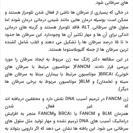
های سرطانی شود.
در حالی که بسیاری از سرطان ها ناشی از فعال شدن تلومراز هستند و
ممکن است بوسیله درمان هایی مانند شیمی درمانی درمان شوند اما
سلول های سرطانی ALT فاقد تلومراز هستند و گزینه های درمانی
اندکی برای آن ها و مهار تکثیر آن ها وجوددارد. این سرطان ها حدود
۱۰ تا ۱۵ درصد سرطان ها را تشکیل می دهند و اغلب شامل کشنده
ترین سرطان ها از جمله گلیوبلاستوما هستند.
در این مطالعه دکتر ژانگ سه ژن مربوط به ایجاد سرطان را مورد
بررسی قرار دادند: FANCM( موتاسیون مرتبط با سرطان های
خونی)، BRCA۱( موتاسیون مرتبط با بیماران مبتلا به سرطان های
سینه و تخمدان) و BLM( موتاسیون مربوط به برخی سرطان ها
دیگر).
ژن FANCM در ترمیم آسیب DNA نقش دارد و محققین دریافته اند
که غیر فعال شدن
همزمان BLM و FANCM یا BRCA۱ وFANCM منجر به افزایش
دراماتیک آسیب های DNA ترمیم نشده و مهار تولید مثل سلول های
سرطانی می شود. این یافته ها نشان می دهد که اگر دارویی بتواند به