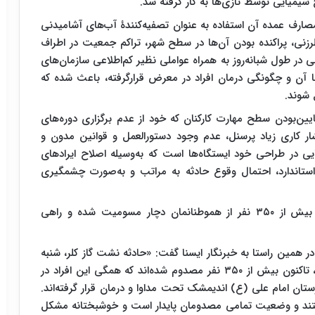
صارف عمده آن استفاده به عنوان تصفیه‌کنندۀ آب‌های آشامیدنی
رزنی، پراکنده بودن آن‌ها در سطح شهر، تراکم جمعیت در اطراف
ی در طول شبانه‌روز به همراه عواملی نظیر کم‌اطلاعی سازمان‌های
ه با آن و چگونگی درمان افراد در معرض قرارگرفته، باعث شده که
ل شوند.
ین‌بودن سطح مهارت کارکنان که خود از عدم برگزاری دوره‌های
ر کاری زیاد پرسنل، عدم وجود دستورالعمل و قوانین مدون و
یی در طراحی خود ایستگاه‌ها است که به‌وسیله اصلاح ایرادهای
استاندارد، احتمال وقوع حادثه به مراتب و به‌صورت چشمگیری
درپی بروز نشت گاز کلر در شهرستان دزفول، تاکنون بیش از ۳۵۰ نفر از هموطنانمان دچار مسومیت شده و راهی
 همین راستا به خبرنگار ایسنا گفت: «حادثه نشت گاز کلر، شنبه
شب در محدوده پل سوم تا میدان مادر دزفول رخ داد، تاکنون بیش از ۳۵۰ نفر مصدوم شده‌اند که همگی این افراد در
ستان امام علی (ع) اندیمشک تحت مداوا و درمان قرار گرفته‌اند.
شتند و وضعیت تمامی مصدومان پایدار است و خوشبختانه مشکل