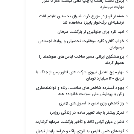
برتری دست راست یا چپ ذاتی نیست؛ مغز با تکرار
مهارت می‌سازد
هشدار قرمز در مزارع ذرت شیراز/ نخستین علائم آفت
قرنطینه‌ای برگ‌خوار پاییزه مشاهده شد
امید تازه برای جلوگیری از بازگشت سرطان
خواب کافی؛ کلید موفقیت تحصیلی و روابط اجتماعی
نوجوانان
پژوهشگران ایرانی مسیر ساخت لباس‌های هوشمند را
هموار کردند
مهار موج تعدیل نیروی شرکت‌های فناور پس از جنگ با
تزریق ۱۴۰ میلیارد تومان
بهبود گسترده شاخص‌های سلامت، رفاه و توانمندسازی
زنان با پیمایش ملی سلامت خانواده هند
راز کاهش وزن ایمن با آمپول‌های لاغری
تمرکز بیشتر با چند تغییر ساده در زندگی روزمره
ناشران میان گرانی کاغذ و تأخیر بازگشت سرمایه گرفتارند
کودهای دامی فارس به انرژی پاک و درآمد پایدار تبدیل