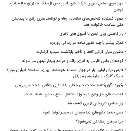
مهار موج تعدیل نیروی شرکت‌های فناور پس از جنگ با تزریق ۱۴۰ میلیارد
تومان
بهبود گسترده شاخص‌های سلامت، رفاه و توانمندسازی زنان با پیمایش
ملی سلامت خانواده هند
راز کاهش وزن ایمن با آمپول‌های لاغری
تمرکز بیشتر با چند تغییر ساده در زندگی روزمره
ناشران میان گرانی کاغذ و تأخیر بازگشت سرمایه گرفتارند
کودهای دامی فارس به انرژی پاک و درآمد پایدار تبدیل می‌شوند
فارس برای اولین بار در جهان سامانه هوشمند آبیاری ساخت/ آبیاری مزارع
با یک کلیک و اپلیکیشن موبایل
رکورد نگران‌کننده ساخت خبر جعلی با ظاهری واقعی با چت‌جی‌پی‌تی
فعالیت‌های جزیره‌ای در حوزه اشتغال، مانع تحقق اهداف است
راز تناقض داروهای لاغری کشف شد
نسل جدید داروهای ضدسرطان در مسیر تولید انبوه
چرا سرطان ریشه‌کن نمی‌شود؟
کلاهبرداری ۲۵ میلیون دلاری با چهره جعلی، بزرگ‌ترین کلاهبرداری هوش