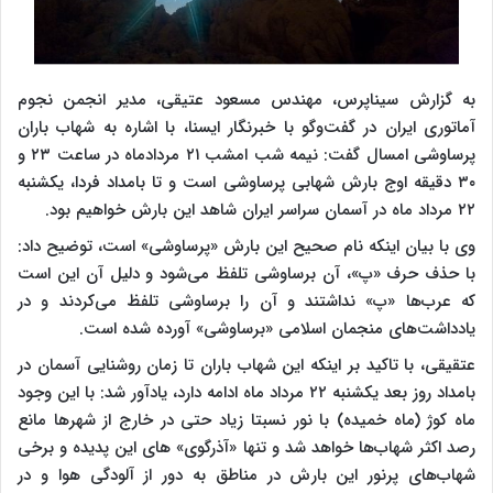
به گزارش سیناپرس، مهندس مسعود عتیقی، مدیر انجمن نجوم
آماتوری ایران در گفت‌وگو با خبرنگار ایسنا، با اشاره به شهاب باران
پرساوشی امسال گفت: نیمه شب امشب ۲۱ مردادماه در ساعت ۲۳ و
۳۰ دقیقه اوج بارش شهابی پرساوشی است و تا بامداد فردا، یکشنبه
۲۲ مرداد ماه در آسمان سراسر ایران شاهد این بارش خواهیم بود.
وی با بیان اینکه نام صحیح این بارش «پرساوشی» است، توضیح داد:
با حذف حرف «پ»، آن برساوشی تلفظ می‌شود و دلیل آن این است
که عرب‌ها «پ» نداشتند و آن را برساوشی تلفظ می‌کردند و در
یادداشت‌های منجمان اسلامی «برساوشی» آورده شده است.
عتقیقی، با تاکید بر اینکه این شهاب باران تا زمان روشنایی آسمان در
بامداد روز بعد یکشنبه ۲۲ مرداد ماه ادامه دارد، یادآور شد: با این وجود
ماه کوژ (ماه خمیده) با نور نسبتا زیاد حتی در خارج از شهرها مانع
رصد اکثر شهاب‌ها خواهد شد و تنها «آذرگوی» های این پدیده و برخی
شهاب‌های پرنور این بارش در مناطق به دور از آلودگی هوا و در