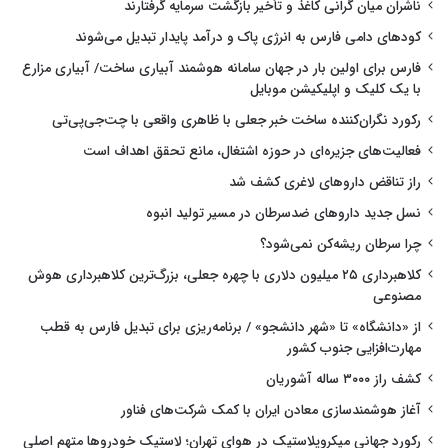
ناشران میان گرانی کاغذ و تأخیر بازگشت سرمایه گرفتارند
کودهای دامی فارس به انرژی پاک و درآمد پایدار تبدیل می‌شوند
فارس برای اولین بار در جهان سامانه هوشمند آبیاری ساخت/ آبیاری مزارع
با یک کلیک و اپلیکیشن موبایل
رکورد نگران‌کننده ساخت خبر جعلی با ظاهری واقعی با چت‌جی‌پی‌تی
فعالیت‌های جزیره‌ای در حوزه اشتغال، مانع تحقق اهداف است
راز تناقض داروهای لاغری کشف شد
نسل جدید داروهای ضدسرطان در مسیر تولید انبوه
چرا سرطان ریشه‌کن نمی‌شود؟
کلاهبرداری ۲۵ میلیون دلاری با چهره جعلی، بزرگ‌ترین کلاهبرداری هوش
مصنوعی
از «دانشگاه» تا «شهر دانشجو» / برنامه‌ریزی برای تبدیل فارس به قطب
مهارت‌افزایی جنوب کشور
کشف راز ۳۰۰۰ ساله آشوریان
آغاز هوشمندسازی معادن ایران با کمک شرکت‌های فناور
رکورد جهانی میکروپلاستیک در هوای تهران؛ لاستیک خودروها متهم اصلی