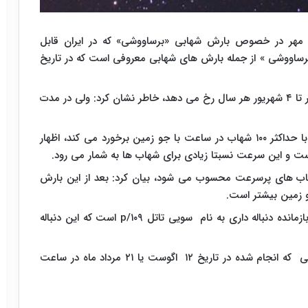
ا مهر در خصوص بارش شهابی «برساووشی» که در ایران قابل
ساووشی » از جمله بارش های شهابی معروفی است که در تاریخ
وی با بیان اینکه این بارش شهابی در بازه زمانی ۲۲ تیر تا ۴ شهریور هر سال رخ می دهد، خاطر نشان کرد: ولی در مدت
جعفری زاده با تاکید بر اینکه بارش شهابی برساووشی با حداکثر ۱۰۰ شهاب در ساعت با جو زمین برخورد می کند، اظهار
اب های پرسرعت محسوب می شود، بیان کرد: بعد از این بارش
 زمین بیشتر است.
به گفته این کارشناس نجوم، بارش شهابی برساووشی بازمانده دنباله داری به نام سویی تاتل ۱۰۹/p است که این دنباله
وی افزود: بارش شهابی برساووشی بر اساس محاسباتی که انجام شده در تاریخ ۱۲ اگوست یا ۲۱ مرداد ماه در ساعت