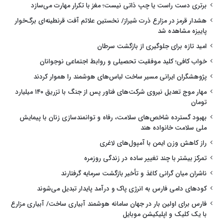
برتری دست راست یا چپ ذاتی نیست؛ مغز با تکرار مهارت می‌سازد
هشدار قرمز در مزارع ذرت شیراز/ نخستین علائم آفت قرنطینه‌ای برگ‌خوار
پاییزه مشاهده شد
امید تازه برای جلوگیری از بازگشت سرطان
خواب کافی؛ کلید موفقیت تحصیلی و روابط اجتماعی نوجوانان
پژوهشگران ایرانی مسیر ساخت لباس‌های هوشمند را هموار کردند
مهار موج تعدیل نیروی شرکت‌های فناور پس از جنگ با تزریق ۱۴۰ میلیارد
تومان
بهبود گسترده شاخص‌های سلامت، رفاه و توانمندسازی زنان با پیمایش
ملی سلامت خانواده هند
راز کاهش وزن ایمن با آمپول‌های لاغری
تمرکز بیشتر با چند تغییر ساده در زندگی روزمره
ناشران میان گرانی کاغذ و تأخیر بازگشت سرمایه گرفتارند
کودهای دامی فارس به انرژی پاک و درآمد پایدار تبدیل می‌شوند
فارس برای اولین بار در جهان سامانه هوشمند آبیاری ساخت/ آبیاری مزارع
با یک کلیک و اپلیکیشن موبایل