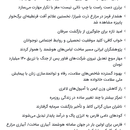
برتری دست راست یا چپ ذاتی نیست؛ مغز با تکرار مهارت می‌سازد
هشدار قرمز در مزارع ذرت شیراز/ نخستین علائم آفت قرنطینه‌ای برگ‌خوار
پاییزه مشاهده شد
امید تازه برای جلوگیری از بازگشت سرطان
خواب کافی؛ کلید موفقیت تحصیلی و روابط اجتماعی نوجوانان
پژوهشگران ایرانی مسیر ساخت لباس‌های هوشمند را هموار کردند
مهار موج تعدیل نیروی شرکت‌های فناور پس از جنگ با تزریق ۱۴۰ میلیارد
تومان
بهبود گسترده شاخص‌های سلامت، رفاه و توانمندسازی زنان با پیمایش
ملی سلامت خانواده هند
راز کاهش وزن ایمن با آمپول‌های لاغری
تمرکز بیشتر با چند تغییر ساده در زندگی روزمره
ناشران میان گرانی کاغذ و تأخیر بازگشت سرمایه گرفتارند
کودهای دامی فارس به انرژی پاک و درآمد پایدار تبدیل می‌شوند
فارس برای اولین بار در جهان سامانه هوشمند آبیاری ساخت/ آبیاری مزارع