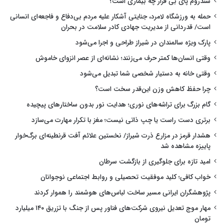
سندروم پای بی قرار چه بیماری است؟
حمله به ورزشگاه لامرد، جنایتی آشکار علیه مردم بی‌دفاع و فاجعه‌ای انسانی
است/ قدردانی از مدیریت جهادی کادر سلامت در بحران
پارک ویژه سالمندان در شیراز طراحی و اجرا می‌شود
وقتی انسان‌ها کمتر حرف می‌زنند؛ نشانه‌ای از عصر انزوای خاموش
وقتی خانه به دستیار شخصی شما تبدیل می‌شود
چرا حفظ کاهش وزن این‌قدر سخت است؟
گام بزرگ برای تراشه‌های نوری؛ هدایت نور بدون ساختارهای پیچیده
برتری دست راست یا چپ ذاتی نیست؛ مغز با تکرار مهارت می‌سازد
هشدار قرمز در مزارع ذرت شیراز/ نخستین علائم آفت قرنطینه‌ای برگ‌خوار
پاییزه مشاهده شد
امید تازه برای جلوگیری از بازگشت سرطان
خواب کافی؛ کلید موفقیت تحصیلی و روابط اجتماعی نوجوانان
پژوهشگران ایرانی مسیر ساخت لباس‌های هوشمند را هموار کردند
مهار موج تعدیل نیروی شرکت‌های فناور پس از جنگ با تزریق ۱۴۰ میلیارد
تومان