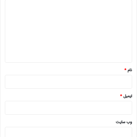
د
ی
د
گ
ا
ه
*
نام
*
ایمیل
*
وب‌ سایت