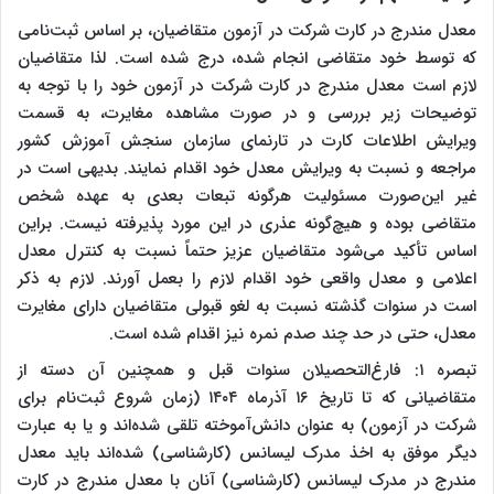
معدل مندرج در کارت شرکت در آزمون متقاضیان، بر اساس ثبت‌نامی
که توسط خود متقاضی انجام شده، درج شده است. لذا متقاضیان
لازم است معدل مندرج در کارت شرکت در آزمون خود را با توجه به
توضیحات زیر بررسی و در صورت مشاهده مغایرت، به قسمت
ویرایش اطلاعات کارت در تارنمای سازمان سنجش آموزش کشور
مراجعه و نسبت به ویرایش معدل خود اقدام نمایند. بدیهی است در
غیر این‌صورت مسئولیت هرگونه تبعات بعدی به عهده شخص
متقاضی بوده و هیچ‌گونه عذری در این مورد پذیرفته نیست. براین
اساس تأکید می‌شود متقاضیان عزیز حتماً نسبت به کنترل معدل
اعلامی و معدل واقعی خود اقدام لازم را بعمل آورند. لازم به ذکر
است در سنوات گذشته نسبت به لغو قبولی متقاضیان دارای مغایرت
معدل، حتی در حد چند صدم نمره نیز اقدام شده است.
تبصره ‌۱: فارغ‌التحصیلان سنوات قبل و همچنین آن دسته از
متقاضیانی که تا تاریخ ۱۶ آذرماه ۱۴۰۴ (زمان شروع ثبت‌نام برای
شرکت در آزمون) به عنوان دانش‌آموخته تلقی شده‌اند و یا به عبارت
دیگر موفق به اخذ مدرک لیسانس (کارشناسی) شده‌اند باید معدل‌
مندرج‌ در مدرک‌ لیسانس ‌(کارشناسی) آنان با معدل مندرج در کارت