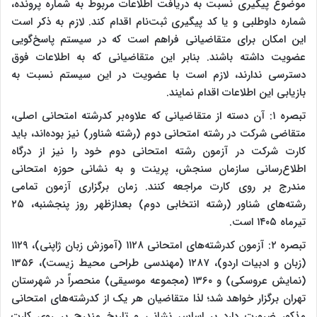
موضوع پیگیری نسبت به دریافت اطلاعات مربوط به شماره پرونده،
شماره داوطلبی و یا کد پیگیری ثبت‌نام اقدام کند. لازم به ذکر است
این امکان برای متقاضیانی فراهم است که در سیستم پاسخ‌گویی
عضویت داشته باشند. بنابر این متقاضیانی که به اطلاعات فوق
دسترسی ندارند، لازم است با عضویت در این سیستم نسبت به
بازیابی این اطلاعات اقدام نمایند.
تبصره ۱: آن دسته از متقاضیانی که علاوه‌بر کدرشته امتحانی اصلی،
متقاضی شرکت در رشته امتحانی دوم (رشته‌ شناور) نیز بوده‌اند، باید
کارت شرکت در آزمون رشته امتحانی دوم خود را نیز از درگاه
اطلاع‌رسانی سازمان سنجش، پرینت و به نشانی حوزه امتحانی
مندرج بر روی کارت مراجعه کنند. زمان برگزاری آزمون تمامی
رشته‌های شناور (رشته انتخابی دوم) بعدازظهر روز پنجشنبه، ۲۵
تیرماه ۱۴۰۵ است.
تبصره ۲: آزمون‌ کدرشته‌های امتحانی ۱۱۲۸ (آموزش زبان ژاپنی)، ۱۱۲۹
(زبان و ادبیات اردو)، ۱۲۸۷ (مهندسی طراحی محیط زیست)، ۱۳۵۶
(نمایش عروسکی) و ‌۱۳۶۰ (مجموعه موسیقی‌) منحصراً در شهرستان
تهران‌ برگزار خواهد شد؛ لذا متقاضیان هر یک از کدرشته‌های امتحانی
مذکور ضرورت‌ دارد بر اساس‌ نشانی و تاریخ مندرج بر روی کارت