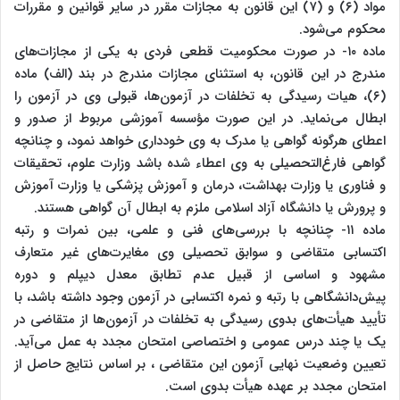
مواد (۶) و (۷) این قانون به مجازات مقرر در سایر قوانین و مقررات
محکوم می‌شود.
ماده ۱۰- در صورت محکومیت قطعی فردی به یکی از مجازات‌های
مندرج در این قانون، به استثنای مجازات مندرج در بند (الف) ماده
(۶)، هیات رسیدگی به تخلفات در آزمون‌ها، قبولی وی در آزمون را
ابطال می‌نماید. در این صورت مؤسسه آموزشی مربوط از صدور و
اعطای هرگونه گواهی یا مدرک به وی خودداری خواهد نمود، و چنانچه
گواهی فارغ‌التحصیلی به وی اعطاء شده باشد وزارت علوم، تحقیقات
و فناوری یا وزارت بهداشت، درمان و آموزش پزشکی یا وزارت آموزش
و پرورش یا دانشگاه آزاد اسلامی ملزم به ابطال آن گواهی هستند.
ماده ۱۱- چنانچه با بررسی‌های فنی و علمی، بین نمرات و رتبه
اکتسابی متقاضی و سوابق تحصیلی وی مغایرت‌های غیر متعارف
مشهود و اساسی از قبیل عدم تطابق معدل دیپلم و دوره
پیش‌دانشگاهی با رتبه و نمره اکتسابی در آزمون وجود داشته باشد، با
تأیید هیأت‌های بدوی رسیدگی به تخلفات در آزمون‌ها از متقاضی در
یک یا چند درس عمومی و اختصاصی امتحان مجدد به عمل می‌آید.
تعیین وضعیت نهایی آزمون این متقاضی ، بر اساس نتایج حاصل از
امتحان مجدد بر عهده هیأت بدوی است.