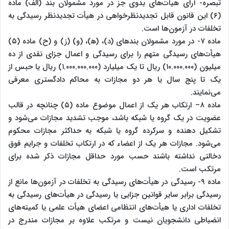
تبصره- آرای هیأت‌های بدوی جز در مورد مشمولان بند (الف) ماده
(۶) این قانون قابل تجدیدنظرخواهی در هیأت تجدیدنظر رسیدگی به
تخلفات در آزمون‌ها است.
ماده ۷- در مورد مشمولان بندهای (د)، (ه‍)، (و) (ز) و (ح) ماده (۵)
هیأت‌های رسیدگی متهم را برای رسیدگی و اعمال جزای نقدی از ده
میلیون (۱۰.۰۰۰.۰۰۰) ریال تا یک میلیارد (۱.۰۰۰.۰۰۰.۰۰۰) ریال یا حبس از
یک تا پنج سال یا هر دو مجازات به محاکم دادگستری معرفی
می‌نمایند.
ماده ۸– ارتکاب هر یک از اعمال موضوع ماده (۵) چنانچه در قالب
عضویت در یک گروه یا شبکه باشد، موجب تشدید مجازات می‌شود و
تشکیل دهنده و سرکرده گروه یا شبکه به حداکثر مجازات محکوم
می‌شود. مجازات هر یک از اعضاء که در ارتکاب تخلفات و جرایم فوق
دخالتی نداشته باشند حسب مورد حداقل مجازات ذکر شده برای
مرتکب است.
ماده ۹- رسیدگی در هیأت‌های رسیدگی به تخلفات در آزمون‌ها مانع از
رسیدگی برابر سایر قوانین جزایی یا رسیدگی در هیأت‌های رسیدگی به
تخلفات اداری یا هیأت‌های انتظامی اعضای هیأت علمی یا کمیته‌های
انضباطی دانشجویان نیست و مرتکب علاوه بر مجازات مندرج در