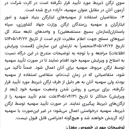
سوی ارگان ذیربط مورد تأیید قرار نگرفته است در کارت شرکت در
آزمون آنان در مقابل عنوان سهمیه، «آزاد» درج شده است.
۳- متقاضیان استفاده از سهمیه‌های ایثارگان بنیاد شهید و امور
ایثارگران و سهمیه رزمندگان ارگان وزارت جهاد کشاورزی، سپاه
پاسداران(سازمان بسیج مستضعفین) و واحدهای تابعه ستاد کل
نیروهای مسلح جهت اعلام مغایرت لازم است از تاریخ ۱۴۰۵/۰۴/۲۲تا
تاریخ ۱۴۰۵/۰۴/۲۶منحصراً به تارنمای این سازمان (قسمت ویرایش
اطلاعات) مراجعه و با توجه به توضیحات مندرج در این درگاه نسبت
به اصلاح و ویرایش سهمیه خود اقدام نمایند تا در صورت تأیید سهمیه
توسط ارگان مربوط، سهمیه برای آنان اعمال شود. ضمناً تأکید می
شود، متقاضیانی که در زمان ثبت‌نام، متقاضی استفاده از سهمیه
بودند ولی سهمیه آنان به هر دلیل از طرف ارگان ذیربط مورد تأیید قرار
نگرفته، برای بررسی و روشن شدن وضعیت سهمیه خود (بعد از
ویرایش) حداکثر تا تاریخ ۱۴۰۵/۰۴/۳۱علت عدم تأیید سهمیه را از
ارگان‌های ذیربط پیگیری نمایند. در صورت تأیید سهمیه توسط ارگان
ذیربط، سهمیه درخواستی اعمال می‌شود؛ در غیر این‌صورت با سهمیه
آزاد گزینش خواهند شد و هیچ‌گونه اعتراضی قابل قبول نیست.
توضیحات مهم‌ در خصوص معدل: