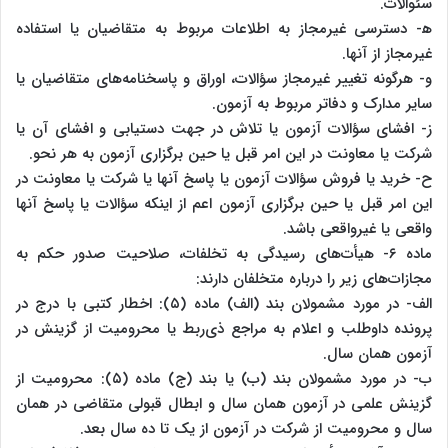
سئوالات.
ه‍- دسترسی غیرمجاز به اطلاعات مربوط به متقاضیان یا استفاده
غیرمجاز از آنها.
و- هرگونه تغییر غیرمجاز سؤالات، اوراق و پاسخنامه‌های متقاضیان یا
سایر مدارک و دفاتر مربوط به آزمون.
ز- افشای سؤالات آزمون یا تلاش در جهت دستیابی و افشای آن یا
شرکت یا معاونت در این امر قبل یا حین برگزاری آزمون به هر نحو.
ح- خرید یا فروش سؤالات آزمون یا پاسخ آنها یا شرکت یا معاونت در
این امر قبل یا حین برگزاری آزمون اعم از اینکه سؤالات یا پاسخ آنها
واقعی یا غیرواقعی باشد.
ماده ۶- هیأت‌های رسیدگی به تخلفات، صلاحیت صدور حکم به
مجازات‌های زیر را درباره متخلفان دارند:
الف- در مورد مشمولان بند (الف) ماده (۵): اخطار کتبی با درج در
پرونده داوطلب و اعلام به مراجع ذی‌ربط یا محرومیت از گزینش در
آزمون همان سال.
ب- در مورد مشمولان بند (ب) یا بند (ج) ماده (۵): محرومیت از
گزینش علمی در آزمون همان سال و ابطال قبولی متقاضی در همان
سال و محرومیت از شرکت در آزمون از یک تا ده سال بعد.