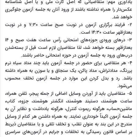
یادآوری مهم: متقاضیانی که اصل کارت ملی و یا اصل شناسنامه
عکس‌دار را همراه نداشته باشند از ورود آنان به جلسه آزمون جلوگیری
خواهد شد.
۲- فرایند برگزاری آزمون در نوبت صبح ساعت‌ ۷:۳۰ و در نوبت
بعدازظهر ساعت ۱۴:۳۰ است.
۳- درهای ورودی ِحوزه‌های امتحانی رأس‌ ساعت‌ هفت صبح و ۱۴
بعدازظهر بسته خواهد شد، لذا متقاضیان لازم است قبل از بسته‌شدن
درب‌های ورود به جلسه آزمون در حوزه امتحانی حاضر باشند.
۴- هر متقاضی برای حضور در جلسه آزمون باید چند مداد سیاه نرم
پررنگ، مدادتراش، مداد پاکن، یک سنجاق و یا سوزن به همراه داشته
باشد. رد و بدل کردن این موارد در جلسه آزمون تخلف محسوب
می‌شود.
۵- متقاضیان باید از آوردن وسایل اضافی از جمله پیجر، تلفن همراه،
ساعت هوشمند، دستبند هوشمند، انگشتر هوشمند، جزوه، کتاب،
ماشین‌حساب، هرگونه ریموت کنترل، هرگونه یادداشت و نظایر آن به
جلسه آزمون اکیداً خودداری نمایند. به همراه داشتن هر کدام از وسایل
مندرج در این بند به عنوان تقلب و تخلف تلقی و با متقاضیان ذیربط
بر اساس قانون رسیدگی به تخلفات و جرایم در آزمون‌های سراسری