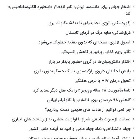
افتخار جهانی برای دانشمند ایرانی؛ نادر انقطاع «اسطوره الکترومغناطیس»
شد
رکوردشکنی انرژی تجدیدپذیر با ۵۸۰۰ مگاوات برق
غرق‌شدگی؛ سایه مرگ در گرمای تابستان
آمپول لاغری؛ نسخه‌ای که بدون تغذیه خطرناک می‌شود
تأثیر رژیم غذایی پرفیبر بر کاهش افسردگی
اقتدار دانش‌بنیان‌ها در گروی حضور پایدار در بازار
پایش لحظه‌ای داروی پارکینسون با یک حسگر بدون باتری
تحول درمان HIV با قرص هفتگی
ناسا مأموریت ۴۸ ساله وویجر ۲ را یک سال دیگر تمدید کرد
کاهش ۹۸ درصدی بوی فاضلاب با نانوفیلتر ایرانی
چرا نمی توانیم از عادت های قدیمی دست برداریم؟
صیانت از میراث طبیعی شیراز با اولویت‌بخشی به زیرساخت‌های آبیاری
جهاد دانشگاهی؛ نماد جهاد علمی و امید به آینده علمی کشور
دانش آموز استان فارسی بر قله هوش مصنوعی جهان ایستاد