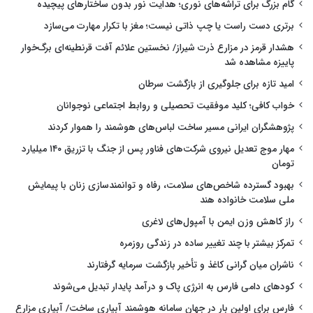
گام بزرگ برای تراشه‌های نوری؛ هدایت نور بدون ساختارهای پیچیده
برتری دست راست یا چپ ذاتی نیست؛ مغز با تکرار مهارت می‌سازد
هشدار قرمز در مزارع ذرت شیراز/ نخستین علائم آفت قرنطینه‌ای برگ‌خوار
پاییزه مشاهده شد
امید تازه برای جلوگیری از بازگشت سرطان
خواب کافی؛ کلید موفقیت تحصیلی و روابط اجتماعی نوجوانان
پژوهشگران ایرانی مسیر ساخت لباس‌های هوشمند را هموار کردند
مهار موج تعدیل نیروی شرکت‌های فناور پس از جنگ با تزریق ۱۴۰ میلیارد
تومان
بهبود گسترده شاخص‌های سلامت، رفاه و توانمندسازی زنان با پیمایش
ملی سلامت خانواده هند
راز کاهش وزن ایمن با آمپول‌های لاغری
تمرکز بیشتر با چند تغییر ساده در زندگی روزمره
ناشران میان گرانی کاغذ و تأخیر بازگشت سرمایه گرفتارند
کودهای دامی فارس به انرژی پاک و درآمد پایدار تبدیل می‌شوند
فارس برای اولین بار در جهان سامانه هوشمند آبیاری ساخت/ آبیاری مزارع