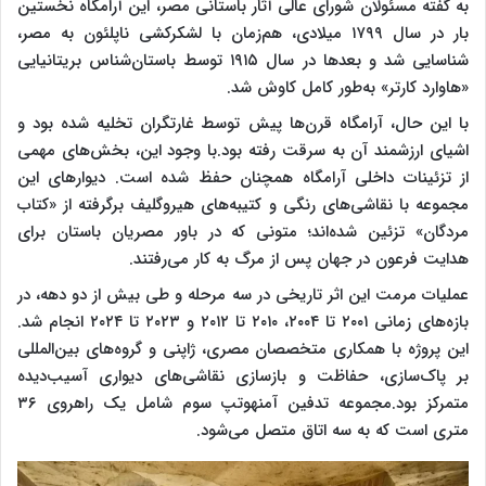
به گفته مسئولان شورای عالی آثار باستانی مصر، این آرامگاه نخستین
بار در سال ۱۷۹۹ میلادی، هم‌زمان با لشکرکشی ناپلئون به مصر،
شناسایی شد و بعدها در سال ۱۹۱۵ توسط باستان‌شناس بریتانیایی
«هاوارد کارتر» به‌طور کامل کاوش شد.
با این حال، آرامگاه قرن‌ها پیش توسط غارتگران تخلیه شده بود و
اشیای ارزشمند آن به سرقت رفته بود.با وجود این، بخش‌های مهمی
از تزئینات داخلی آرامگاه همچنان حفظ شده است. دیوارهای این
مجموعه با نقاشی‌های رنگی و کتیبه‌های هیروگلیف برگرفته از «کتاب
مردگان» تزئین شده‌اند؛ متونی که در باور مصریان باستان برای
هدایت فرعون در جهان پس از مرگ به کار می‌رفتند.
عملیات مرمت این اثر تاریخی در سه مرحله و طی بیش از دو دهه، در
بازه‌های زمانی ۲۰۰۱ تا ۲۰۰۴، ۲۰۱۰ تا ۲۰۱۲ و ۲۰۲۳ تا ۲۰۲۴ انجام شد.
این پروژه با همکاری متخصصان مصری، ژاپنی و گروه‌های بین‌المللی
بر پاک‌سازی، حفاظت و بازسازی نقاشی‌های دیواری آسیب‌دیده
متمرکز بود.مجموعه تدفین آمنهوتپ سوم شامل یک راهروی ۳۶
متری است که به سه اتاق متصل می‌شود.